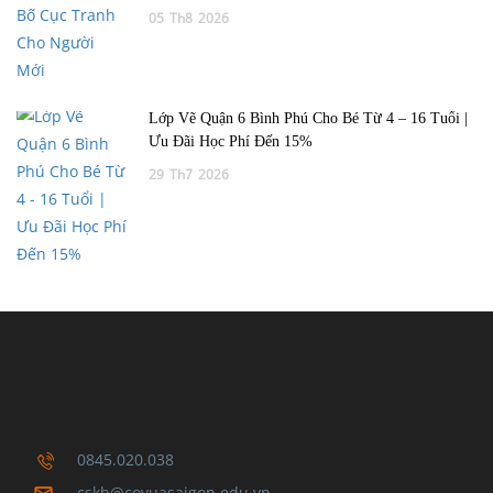
05
Th8
2026
Lớp Vẽ Quận 6 Bình Phú Cho Bé Từ 4 – 16 Tuổi |
Ưu Đãi Học Phí Đến 15%
29
Th7
2026
0845.020.038
cskh@covuasaigon.edu.vn