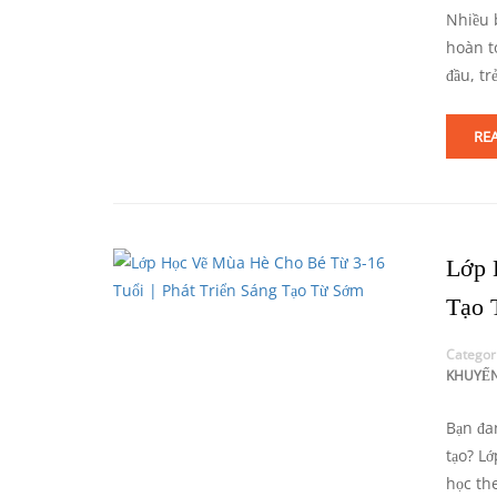
Nhiều 
hoàn t
đầu, t
RE
Lớp 
Tạo 
Categor
KHUYẾN
Bạn đa
tạo? L
học the