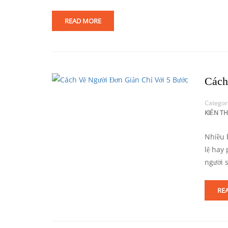
READ MORE
Cách
Categor
KIẾN T
Nhiều b
lệ hay
người s
RE