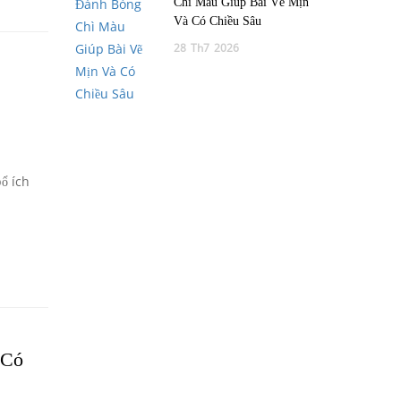
Chì Màu Giúp Bài Vẽ Mịn
Và Có Chiều Sâu
28
Th7
2026
ổ ích
 Có