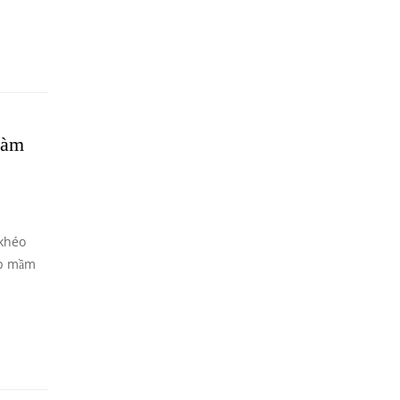
Làm
 khéo
lớp mầm