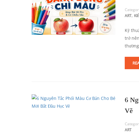
Categor
,
ART
KI
Kỹ thu
trở nê
thường
RE
6 Ng
Vẽ
Categor
ART