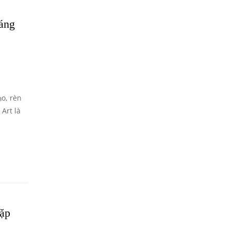
áng
ạo, rèn
Art là
ặp