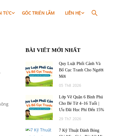
N TỨC
GÓC TRIỂN LÃM
LIÊN HỆ
BÀI VIẾT MỚI NHẤT
Quy Luật Phối Cảnh Và
i
Bố Cục Tranh Cho Người
Mới
05
Th8
2026
Lớp Vẽ Quận 6 Bình Phú
không
Cho Bé Từ 4–16 Tuổi |
Ưu Đãi Học Phí Đến 15%
29
Th7
2026
7 Kỹ Thuật Đánh Bóng