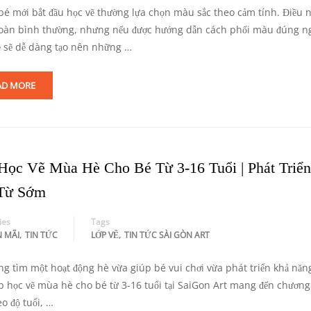
bé mới bắt đầu học vẽ thường lựa chọn màu sắc theo cảm tính. Điều 
oàn bình thường, nhưng nếu được hướng dẫn cách phối màu đúng n
rẻ sẽ dễ dàng tạo nên những …
AD MORE
Học Vẽ Mùa Hè Cho Bé Từ 3-16 Tuổi | Phát Triể
Từ Sớm
ies
Tags
,
,
 MÃI
TIN TỨC
LỚP VẼ
TIN TỨC SÀI GÒN ART
ng tìm một hoạt động hè vừa giúp bé vui chơi vừa phát triển khả năn
ớp học vẽ mùa hè cho bé từ 3-16 tuổi tại SaiGon Art mang đến chương
o độ tuổi, …