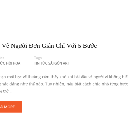
 Vẽ Người Đơn Giản Chỉ Với 5 Bước
ies
Tags
HỨC HỘI HỌA
TIN TỨC SÀI GÒN ART
ạn mới học vẽ thường cảm thấy khó khi bắt đầu vẽ người vì không biết
 phác dáng như thế nào. Tuy nhiên, nếu biết cách chia nhỏ từng bước,
ẽ trở …
AD MORE