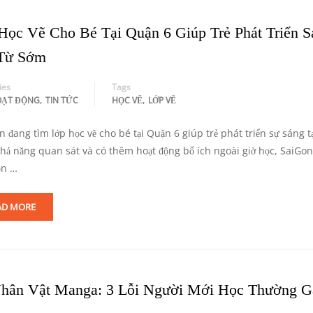
Học Vẽ Cho Bé Tại Quận 6 Giúp Trẻ Phát Triển S
Từ Sớm
ies
Tags
,
,
OẠT ĐỘNG
TIN TỨC
HỌC VẼ
LỚP VẼ
 đang tìm lớp học vẽ cho bé tại Quận 6 giúp trẻ phát triển sự sáng t
khả năng quan sát và có thêm hoạt động bổ ích ngoài giờ học, SaiGon 
ọn …
AD MORE
hân Vật Manga: 3 Lỗi Người Mới Học Thường G