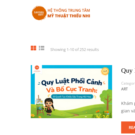
Showing 1-10 of 252 results
Quy 
Categor
ART
Khám p
gian v
RE