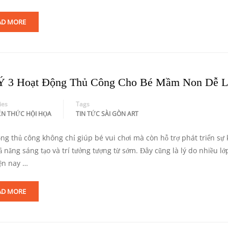
AD MORE
Ý 3 Hoạt Động Thủ Công Cho Bé Mầm Non Dễ 
ies
Tags
ẾN THỨC HỘI HỌA
TIN TỨC SÀI GÒN ART
ộng thủ công không chỉ giúp bé vui chơi mà còn hỗ trợ phát triển sự
hả năng sáng tạo và trí tưởng tượng từ sớm. Đây cũng là lý do nhiều 
ện nay …
AD MORE