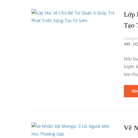
Lớp 
Tạo 
Categor
,
ART
H
Nếu bạn
luyện 
lựa ch
RE
Vẽ N