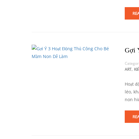
RE
Gợi 
Categor
,
ART
KI
Hoạt đ
léo, k
non hi
RE