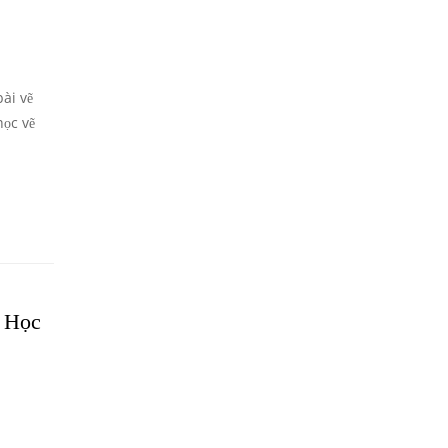
ài vẽ
học vẽ
 Học