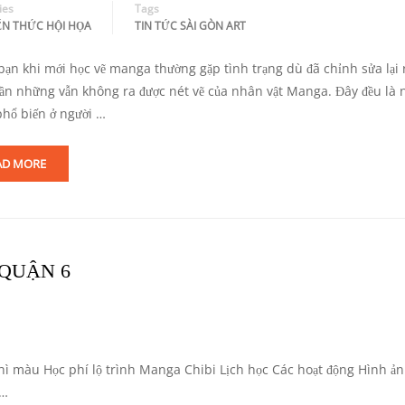
ies
Tags
ẾN THỨC HỘI HỌA
TIN TỨC SÀI GÒN ART
bạn khi mới học vẽ manga thường gặp tình trạng dù đã chỉnh sửa lại 
lần những vẫn không ra được nét vẽ của nhân vật Manga. Đây đều là
 phổ biến ở người …
AD MORE
 QUẬN 6
 Chì màu Học phí lộ trình Manga Chibi Lịch học Các hoạt động Hình ản
 …