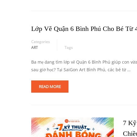
Lớp Vẽ Quận 6 Bình Phú Cho Bé Từ 4
Categories
ART
Tags
Ba mẹ đang tìm lớp vẽ Quận 6 Bình Phú giúp con vừa 
sau giờ học? Tại SaiGon Art Bình Phú, các bé từ …
READ MORE
7 Kỹ
Chiề