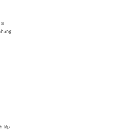
rất
 những
h lớp