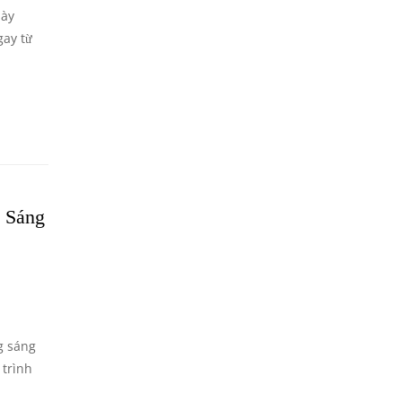
này
gay từ
n Sáng
g sáng
 trình