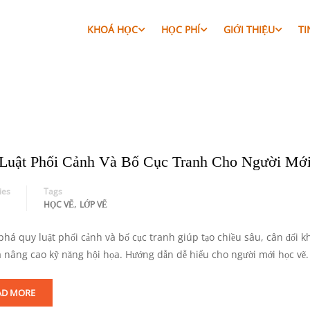
KHOÁ HỌC
HỌC PHÍ
GIỚI THIỆU
TI
Home
Tin tức
Luật Phối Cảnh Và Bố Cục Tranh Cho Người Mớ
ies
Tags
,
HỌC VẼ
LỚP VẼ
há quy luật phối cảnh và bố cục tranh giúp tạo chiều sâu, cân đối 
à nâng cao kỹ năng hội họa. Hướng dẫn dễ hiểu cho người mới học vẽ.
AD MORE