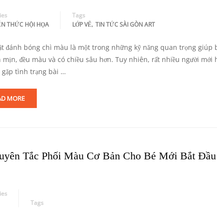
ies
Tags
,
ẾN THỨC HỘI HỌA
LỚP VẼ
TIN TỨC SÀI GÒN ART
ật đánh bóng chì màu là một trong những kỹ năng quan trọng giúp b
n mịn, đều màu và có chiều sâu hơn. Tuy nhiên, rất nhiều người mới 
 gặp tình trạng bài …
AD MORE
uyên Tắc Phối Màu Cơ Bản Cho Bé Mới Bắt Đầu
ies
Tags