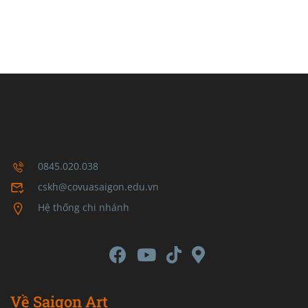
0845.020.038
cskh@covuasaigon.edu.vn
Hệ thống chi nhánh
Về Saigon Art