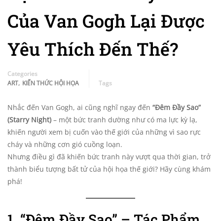
Của Van Gogh Lại Được
Yêu Thích Đến Thế?
Categories
,
ART
KIẾN THỨC HỘI HỌA
Tags
Nhắc đến Van Gogh, ai cũng nghĩ ngay đến
“Đêm Đầy Sao”
(Starry Night)
– một bức tranh dường như có ma lực kỳ lạ,
khiến người xem bị cuốn vào thế giới của những vì sao rực
cháy và những cơn gió cuồng loạn.
Nhưng điều gì đã khiến bức tranh này vượt qua thời gian, trở
thành biểu tượng bất tử của hội họa thế giới? Hãy cùng khám
phá!
1. “Đêm Đầy Sao” – Tác Phẩm