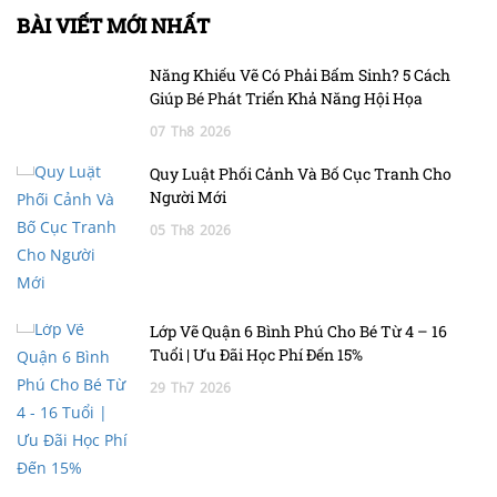
BÀI VIẾT MỚI NHẤT
Năng Khiếu Vẽ Có Phải Bẩm Sinh? 5 Cách
Giúp Bé Phát Triển Khả Năng Hội Họa
07
Th8
2026
Quy Luật Phối Cảnh Và Bố Cục Tranh Cho
Người Mới
05
Th8
2026
Lớp Vẽ Quận 6 Bình Phú Cho Bé Từ 4 – 16
Tuổi | Ưu Đãi Học Phí Đến 15%
29
Th7
2026