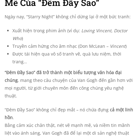
Mẽ Của “Đêm Đầy Sao”
Ngày nay, “Starry Night” không chỉ dừng lại ở một bức tranh:
Xuất hiện trong phim ảnh (ví dụ:
Loving Vincent
,
Doctor
Who
)
Truyền cảm hứng cho âm nhạc (Don McLean –
Vincent
)
Được tái hiện qua vô số tranh vẽ, quà lưu niệm, thời
trang…
“Đêm Đầy Sao” đã trở thành một biểu tượng văn hóa đại
chúng
, mang theo câu chuyện của Van Gogh đến gần hơn với
mọi người, từ giới chuyên môn đến công chúng yêu nghệ
thuật.
“Đêm Đầy Sao” không chỉ đẹp mắt – nó chứa đựng
cả một linh
hồn
.
Bằng cảm xúc chân thật, nét vẽ mạnh mẽ, và niềm tin mãnh
liệt vào ánh sáng, Van Gogh đã để lại một di sản nghệ thuật