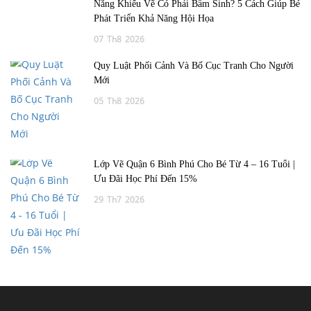
Năng Khiếu Vẽ Có Phải Bẩm Sinh? 5 Cách Giúp Bé
Phát Triển Khả Năng Hội Họa
07
Th8
2026
Quy Luật Phối Cảnh Và Bố Cục Tranh Cho Người
Mới
05
Th8
2026
Lớp Vẽ Quận 6 Bình Phú Cho Bé Từ 4 – 16 Tuổi |
Ưu Đãi Học Phí Đến 15%
29
Th7
2026