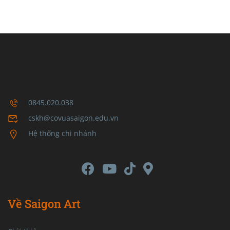
0845.020.038
cskh@covuasaigon.edu.vn
Hệ thống chi nhánh
Về Saigon Art