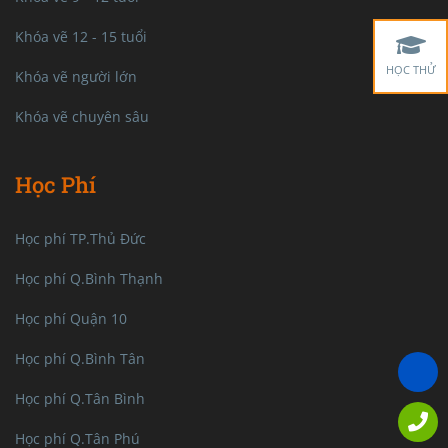
Khóa vẽ 12 - 15 tuổi
HỌC THỬ
Khóa vẽ người lớn
Khóa vẽ chuyên sâu
Học Phí
Học phí TP.Thủ Đức
Học phí Q.Bình Thạnh
Học phí Quận 10
Học phí Q.Bình Tân
Học phí Q.Tân Bình
Học phí Q.Tân Phú