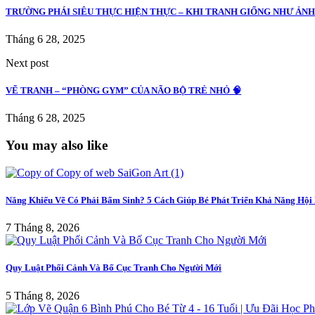
TRƯỜNG PHÁI SIÊU THỰC HIỆN THỰC – KHI TRANH GIỐNG NHƯ ẢN
Tháng 6 28, 2025
Next post
VẼ TRANH – “PHÒNG GYM” CỦA NÃO BỘ TRẺ NHỎ 🧠
Tháng 6 28, 2025
You may also like
Năng Khiếu Vẽ Có Phải Bẩm Sinh? 5 Cách Giúp Bé Phát Triển Khả Năng Hội
7 Tháng 8, 2026
Quy Luật Phối Cảnh Và Bố Cục Tranh Cho Người Mới
5 Tháng 8, 2026