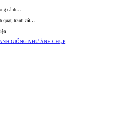
phong cảnh…
h quạt, tranh cát…
hiện
TRANH GIỐNG NHƯ ẢNH CHỤP