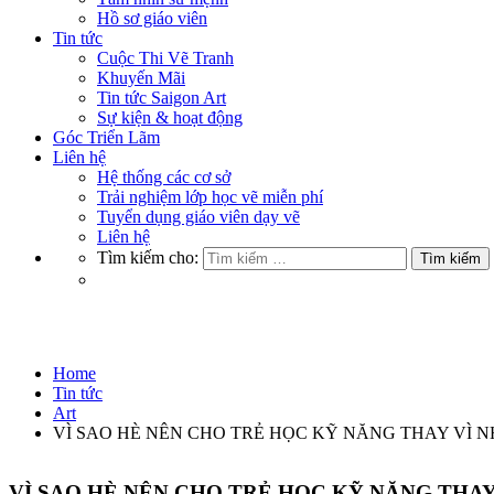
Hồ sơ giáo viên
Tin tức
Cuộc Thi Vẽ Tranh
Khuyến Mãi
Tin tức Saigon Art
Sự kiện & hoạt động
Góc Triển Lãm
Liên hệ
Hệ thống các cơ sở
Trải nghiệm lớp học vẽ miễn phí
Tuyển dụng giáo viên dạy vẽ
Liên hệ
Tìm kiếm cho:
Art
Home
Tin tức
Art
VÌ SAO HÈ NÊN CHO TRẺ HỌC KỸ NĂNG THAY VÌ 
VÌ SAO HÈ NÊN CHO TRẺ HỌC KỸ NĂNG THA