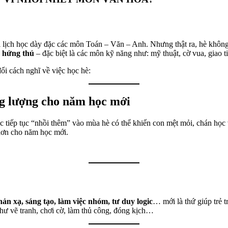
ới lịch học dày đặc các môn Toán – Văn – Anh. Nhưng thật ra, hè không
ự hứng thú
– đặc biệt là các môn kỹ năng như: mỹ thuật, cờ vua, giao 
ổi cách nghĩ về việc học hè:
ăng lượng cho năm học mới
Việc tiếp tục “nhồi thêm” vào mùa hè có thể khiến con mệt mỏi, chán họ
g hơn cho năm học mới.
phản xạ, sáng tạo, làm việc nhóm, tư duy logic
… mới là thứ giúp trẻ t
ư vẽ tranh, chơi cờ, làm thủ công, đóng kịch…