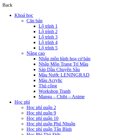
Back
Khoá học
Căn bản
Lộ trình 1
Lộ trình 2
Lộ trình 3
Lộ trình 4
Lộ trình 5
Nâng cao
Nhập môn hình hoạ cơ bản
Nhập Môn Trang Trí Màu
Sáp Dầu Chuyên Sâu
Màu Nước LENINGRAD
Màu Acrylic
Thủ công
Workshop Tranh
Manga – Chibi – Anime
Học phí
Học phí quận 2
Học phí quận 9
Học phí quận 10
Học phí quận Phú Nhuận
Học phí quận Tân Bình
Học Phí Thủ Đức