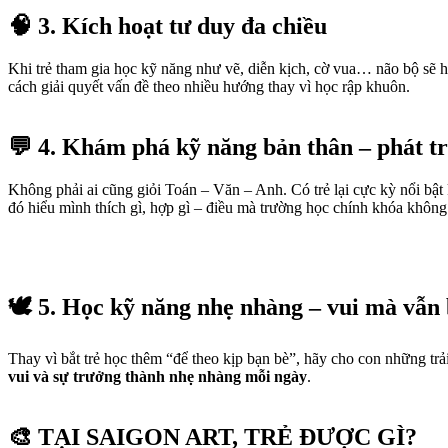
🧠 3. Kích hoạt tư duy đa chiều
Khi trẻ tham gia học kỹ năng như vẽ, diễn kịch, cờ vua… não bộ sẽ ho
cách giải quyết vấn đề theo nhiều hướng thay vì học rập khuôn.
💬 4. Khám phá kỹ năng bản thân – phát t
Không phải ai cũng giỏi Toán – Văn – Anh. Có trẻ lại cực kỳ nổi bật
đó hiểu mình thích gì, hợp gì – điều mà trường học chính khóa không
🕊 5. Học kỹ năng nhẹ nhàng – vui mà vẫn 
Thay vì bắt trẻ học thêm “để theo kịp bạn bè”, hãy cho con những t
vui và sự trưởng thành nhẹ nhàng mỗi ngày
.
🎨 TẠI SAIGON ART, TRẺ ĐƯỢC GÌ?