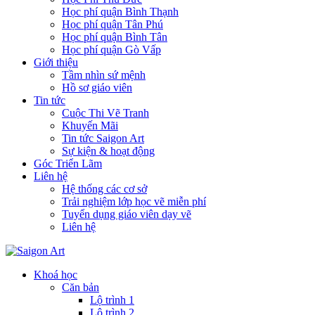
Học phí quận Bình Thạnh
Học phí quận Tân Phú
Học phí quận Bình Tân
Học phí quận Gò Vấp
Giới thiệu
Tầm nhìn sứ mệnh
Hồ sơ giáo viên
Tin tức
Cuộc Thi Vẽ Tranh
Khuyến Mãi
Tin tức Saigon Art
Sự kiện & hoạt động
Góc Triển Lãm
Liên hệ
Hệ thống các cơ sở
Trải nghiệm lớp học vẽ miễn phí
Tuyển dụng giáo viên dạy vẽ
Liên hệ
Khoá học
Căn bản
Lộ trình 1
Lộ trình 2