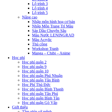
Lộ trình 3
Lộ trình 4
Lộ trình 5
Nâng cao
Nhập môn hình hoạ cơ bản
Nhập Môn Trang Trí Màu
Sáp Dầu Chuyên Sâu
Màu Nước LENINGRAD
Màu Acrylic
Thủ công
Workshop Tranh
Manga – Chibi – Anime
Học phí
Học phí quận 2
Học phí quận 9
Học phí quận 10
Học phí quận Phú Nhuận
Học phí quận Tân Bình
Học Phí Thủ Đức
Học phí quận Bình Thạnh
Học phí quận Tân Phú
Học phí quận Bình Tân
Học phí quận Gò Vấp
Giới thiệu
Tầm nhìn sứ mệnh