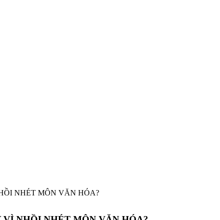
NHỒI NHÉT MÔN VĂN HÓA?
Y VÌ NHỒI NHÉT MÔN VĂN HÓA?