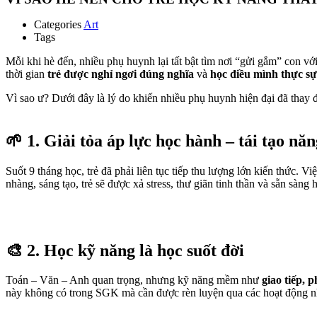
Categories
Art
Tags
Mỗi khi hè đến, nhiều phụ huynh lại tất bật tìm nơi “gửi gắm” con v
thời gian
trẻ được nghỉ ngơi đúng nghĩa
và
học điều mình thực s
Vì sao ư? Dưới đây là lý do khiến nhiều phụ huynh hiện đại đã thay đ
🌱 1. Giải tỏa áp lực học hành – tái tạo n
Suốt 9 tháng học, trẻ đã phải liên tục tiếp thu lượng lớn kiến thức. 
nhàng, sáng tạo, trẻ sẽ được xả stress, thư giãn tinh thần và sẵn sàn
🎨 2. Học kỹ năng là học suốt đời
Toán – Văn – Anh quan trọng, nhưng kỹ năng mềm như
giao tiếp, 
này không có trong SGK mà cần được rèn luyện qua các hoạt động nh