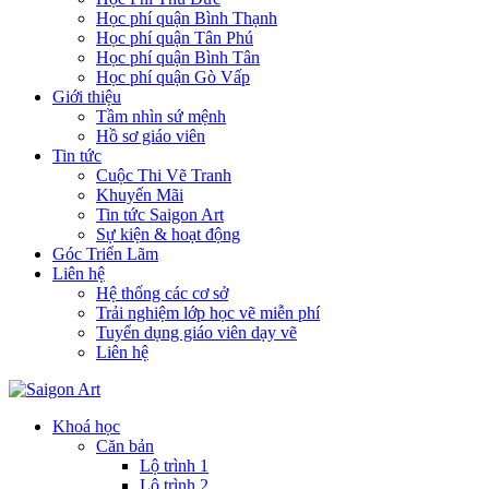
Học phí quận Bình Thạnh
Học phí quận Tân Phú
Học phí quận Bình Tân
Học phí quận Gò Vấp
Giới thiệu
Tầm nhìn sứ mệnh
Hồ sơ giáo viên
Tin tức
Cuộc Thi Vẽ Tranh
Khuyến Mãi
Tin tức Saigon Art
Sự kiện & hoạt động
Góc Triển Lãm
Liên hệ
Hệ thống các cơ sở
Trải nghiệm lớp học vẽ miễn phí
Tuyển dụng giáo viên dạy vẽ
Liên hệ
Khoá học
Căn bản
Lộ trình 1
Lộ trình 2