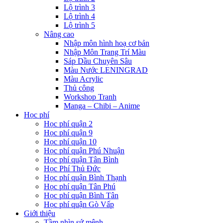
Lộ trình 3
Lộ trình 4
Lộ trình 5
Nâng cao
Nhập môn hình hoạ cơ bản
Nhập Môn Trang Trí Màu
Sáp Dầu Chuyên Sâu
Màu Nước LENINGRAD
Màu Acrylic
Thủ công
Workshop Tranh
Manga – Chibi – Anime
Học phí
Học phí quận 2
Học phí quận 9
Học phí quận 10
Học phí quận Phú Nhuận
Học phí quận Tân Bình
Học Phí Thủ Đức
Học phí quận Bình Thạnh
Học phí quận Tân Phú
Học phí quận Bình Tân
Học phí quận Gò Vấp
Giới thiệu
Tầm nhìn sứ mệnh