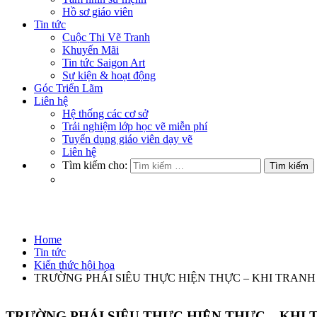
Hồ sơ giáo viên
Tin tức
Cuộc Thi Vẽ Tranh
Khuyến Mãi
Tin tức Saigon Art
Sự kiện & hoạt động
Góc Triển Lãm
Liên hệ
Hệ thống các cơ sở
Trải nghiệm lớp học vẽ miễn phí
Tuyển dụng giáo viên dạy vẽ
Liên hệ
Tìm kiếm cho:
Kiến thức hội họa
Home
Tin tức
Kiến thức hội họa
TRƯỜNG PHÁI SIÊU THỰC HIỆN THỰC – KHI TRAN
TRƯỜNG PHÁI SIÊU THỰC HIỆN THỰC – KHI