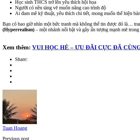
Học sinh THCS trở lên yêu thích hội họa
Người có nền tảng vẽ muốn nâng cao trình độ
Ai đam mê kỹ thuật, yêu thích chi tiết, mong muốn thể hiện bả
Bạn có bao giờ nhìn một bức tranh mà không thể tin được đó là… tran
(Hyperrealism)
– một nhánh nổi bật và gây ấn tượng mạnh mẽ trong t
Xem thêm:
VUI HỌC HÈ – ƯU ĐÃI CỰC ĐÃ CÙNG
Share:
Tuan Hoang
Previous post