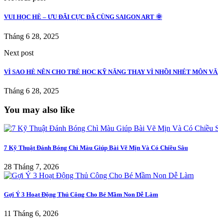
VUI HỌC HÈ – ƯU ĐÃI CỰC ĐÃ CÙNG SAIGON ART 🌞
Tháng 6 28, 2025
Next post
VÌ SAO HÈ NÊN CHO TRẺ HỌC KỸ NĂNG THAY VÌ NHỒI NHÉT MÔN V
Tháng 6 28, 2025
You may also like
7 Kỹ Thuật Đánh Bóng Chì Màu Giúp Bài Vẽ Mịn Và Có Chiều Sâu
28 Tháng 7, 2026
Gợi Ý 3 Hoạt Động Thủ Công Cho Bé Mầm Non Dễ Làm
11 Tháng 6, 2026