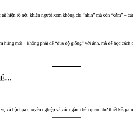
tái hiện rõ nét, khiến người xem không chỉ “nhìn” mà còn “cảm” – cảm
 hứng mới – không phải để “đua độ giống” với ảnh, mà để học cách quan
HỂ…
vụ cả hội họa chuyên nghiệp và các ngành liên quan như thiết kế, gam