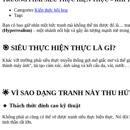
Categories
Kiến thức hội họa
Tags
Bạn có bao giờ nhìn một bức tranh mà không thể tin được đó là… tran
(Hyperrealism)
– một nhánh nổi bật và gây ấn tượng mạnh mẽ trong t
🎯 SIÊU THỰC HIỆN THỰC LÀ GÌ?
Khác với trường phái siêu thực truyền thống gợi mở giấc mơ và thế g
thành máy ảnh”, tái tạo cảm xúc, ánh sáng và kết cấu da, vải, nước…
🌟 VÌ SAO DẠNG TRANH NÀY THU HÚ
🔹 Thách thức đỉnh cao kỹ thuật
Không phải ai cũng có thể vẽ được tranh siêu thực hiện thực. Nó đòi
tinh thần rất lớn.