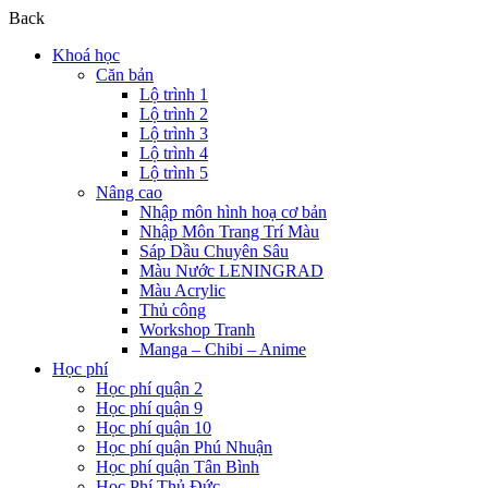
Back
Khoá học
Căn bản
Lộ trình 1
Lộ trình 2
Lộ trình 3
Lộ trình 4
Lộ trình 5
Nâng cao
Nhập môn hình hoạ cơ bản
Nhập Môn Trang Trí Màu
Sáp Dầu Chuyên Sâu
Màu Nước LENINGRAD
Màu Acrylic
Thủ công
Workshop Tranh
Manga – Chibi – Anime
Học phí
Học phí quận 2
Học phí quận 9
Học phí quận 10
Học phí quận Phú Nhuận
Học phí quận Tân Bình
Học Phí Thủ Đức