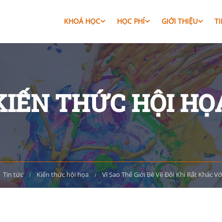
KHOÁ HỌC
HỌC PHÍ
GIỚI THIỆU
T
KIẾN THỨC HỘI HỌ
Tin tức
Kiến thức hội họa
Vì Sao Thế Giới Bé Vẽ Đôi Khi Rất Khác Vớ