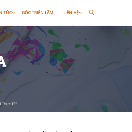
IN TỨC
GÓC TRIỂN LÃM
LIÊN HỆ
A
i Thực Tế?