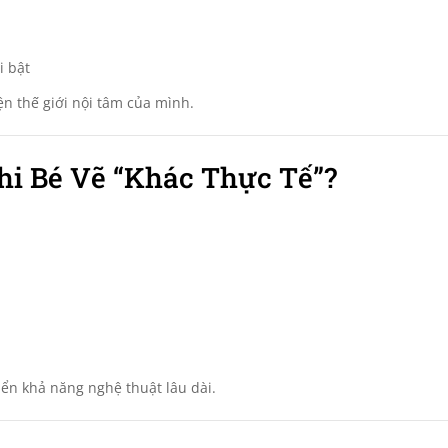
i bật
ện thế giới nội tâm của mình.
i Bé Vẽ “Khác Thực Tế”?
iển khả năng nghệ thuật lâu dài.