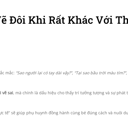
Vẽ Đôi Khi Rất Khác Với T
hắc mắc:
“Sao người lại có tay dài vậy?”, “Tại sao bầu trời màu tím?”,
 vẽ sai
, mà chính là dấu hiệu cho thấy trí tưởng tượng và sự phát t
hực tế” sẽ giúp phụ huynh đồng hành cùng bé đúng cách và nuôi d