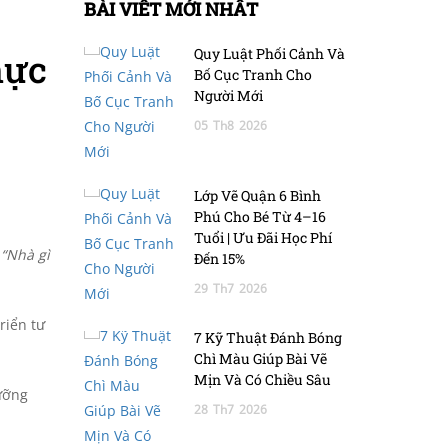
BÀI VIẾT MỚI NHẤT
Quy Luật Phối Cảnh Và
hực
Bố Cục Tranh Cho
Người Mới
05
Th8
2026
Lớp Vẽ Quận 6 Bình
Phú Cho Bé Từ 4–16
Tuổi | Ưu Đãi Học Phí
 “Nhà gì
Đến 15%
29
Th7
2026
riển tư
7 Kỹ Thuật Đánh Bóng
Chì Màu Giúp Bài Vẽ
Mịn Và Có Chiều Sâu
ưỡng
28
Th7
2026