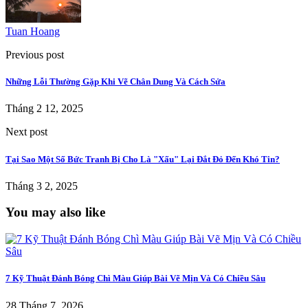
Tuan Hoang
Previous post
Những Lỗi Thường Gặp Khi Vẽ Chân Dung Và Cách Sửa
Tháng 2 12, 2025
Next post
Tại Sao Một Số Bức Tranh Bị Cho Là "Xấu" Lại Đắt Đỏ Đến Khó Tin?
Tháng 3 2, 2025
You may also like
7 Kỹ Thuật Đánh Bóng Chì Màu Giúp Bài Vẽ Mịn Và Có Chiều Sâu
28 Tháng 7, 2026