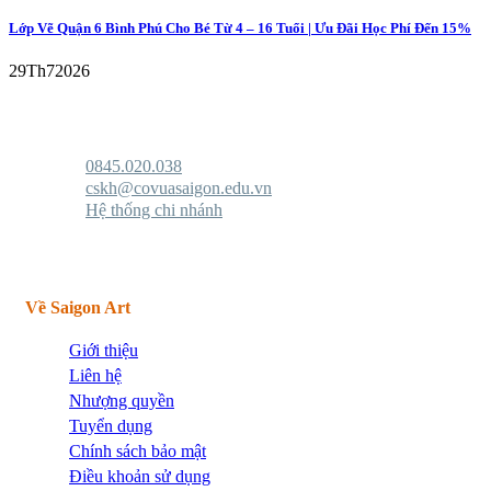
Lớp Vẽ Quận 6 Bình Phú Cho Bé Từ 4 – 16 Tuổi | Ưu Đãi Học Phí Đến 15%
29
Th7
2026
0845.020.038
cskh@covuasaigon.edu.vn
Hệ thống chi nhánh
Về Saigon Art
Giới thiệu
Liên hệ
Nhượng quyền
Tuyển dụng
Chính sách bảo mật
Điều khoản sử dụng