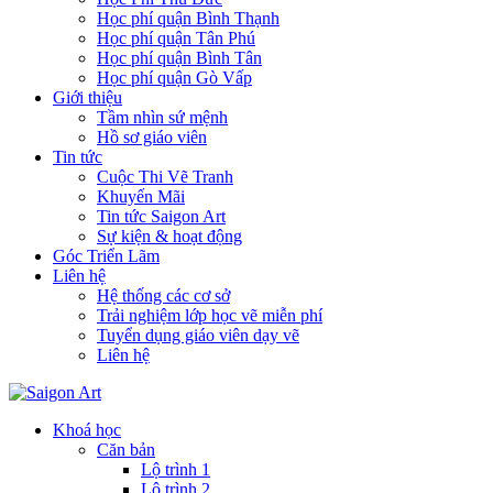
Học phí quận Bình Thạnh
Học phí quận Tân Phú
Học phí quận Bình Tân
Học phí quận Gò Vấp
Giới thiệu
Tầm nhìn sứ mệnh
Hồ sơ giáo viên
Tin tức
Cuộc Thi Vẽ Tranh
Khuyến Mãi
Tin tức Saigon Art
Sự kiện & hoạt động
Góc Triển Lãm
Liên hệ
Hệ thống các cơ sở
Trải nghiệm lớp học vẽ miễn phí
Tuyển dụng giáo viên dạy vẽ
Liên hệ
Khoá học
Căn bản
Lộ trình 1
Lộ trình 2