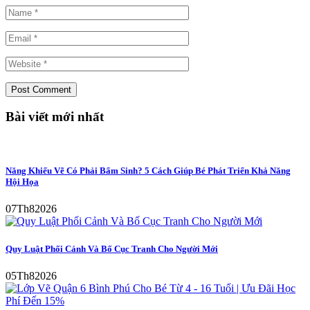
Bài viết mới nhất
Năng Khiếu Vẽ Có Phải Bẩm Sinh? 5 Cách Giúp Bé Phát Triển Khả Năng
Hội Họa
07
Th8
2026
Quy Luật Phối Cảnh Và Bố Cục Tranh Cho Người Mới
05
Th8
2026