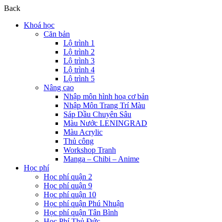
Back
Khoá học
Căn bản
Lộ trình 1
Lộ trình 2
Lộ trình 3
Lộ trình 4
Lộ trình 5
Nâng cao
Nhập môn hình hoạ cơ bản
Nhập Môn Trang Trí Màu
Sáp Dầu Chuyên Sâu
Màu Nước LENINGRAD
Màu Acrylic
Thủ công
Workshop Tranh
Manga – Chibi – Anime
Học phí
Học phí quận 2
Học phí quận 9
Học phí quận 10
Học phí quận Phú Nhuận
Học phí quận Tân Bình
Học Phí Thủ Đức