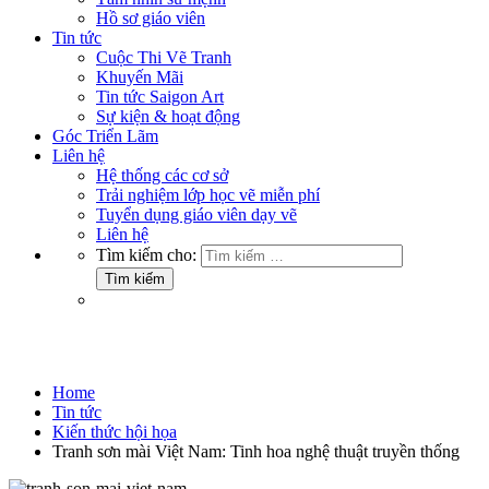
Hồ sơ giáo viên
Tin tức
Cuộc Thi Vẽ Tranh
Khuyến Mãi
Tin tức Saigon Art
Sự kiện & hoạt động
Góc Triển Lãm
Liên hệ
Hệ thống các cơ sở
Trải nghiệm lớp học vẽ miễn phí
Tuyển dụng giáo viên dạy vẽ
Liên hệ
Tìm kiếm cho:
Kiến thức hội họa
Home
Tin tức
Kiến thức hội họa
Tranh sơn mài Việt Nam: Tinh hoa nghệ thuật truyền thống