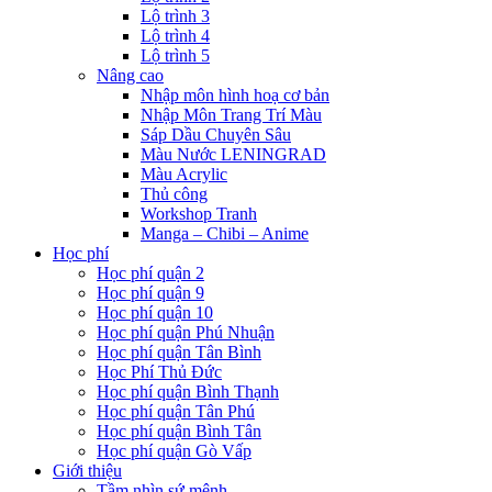
Lộ trình 3
Lộ trình 4
Lộ trình 5
Nâng cao
Nhập môn hình hoạ cơ bản
Nhập Môn Trang Trí Màu
Sáp Dầu Chuyên Sâu
Màu Nước LENINGRAD
Màu Acrylic
Thủ công
Workshop Tranh
Manga – Chibi – Anime
Học phí
Học phí quận 2
Học phí quận 9
Học phí quận 10
Học phí quận Phú Nhuận
Học phí quận Tân Bình
Học Phí Thủ Đức
Học phí quận Bình Thạnh
Học phí quận Tân Phú
Học phí quận Bình Tân
Học phí quận Gò Vấp
Giới thiệu
Tầm nhìn sứ mệnh