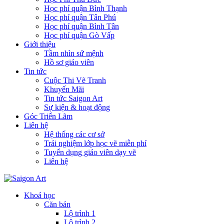
Học phí quận Bình Thạnh
Học phí quận Tân Phú
Học phí quận Bình Tân
Học phí quận Gò Vấp
Giới thiệu
Tầm nhìn sứ mệnh
Hồ sơ giáo viên
Tin tức
Cuộc Thi Vẽ Tranh
Khuyến Mãi
Tin tức Saigon Art
Sự kiện & hoạt động
Góc Triển Lãm
Liên hệ
Hệ thống các cơ sở
Trải nghiệm lớp học vẽ miễn phí
Tuyển dụng giáo viên dạy vẽ
Liên hệ
Khoá học
Căn bản
Lộ trình 1
Lộ trình 2