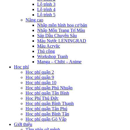
Lộ trình 3
Lộ trình 4
Lộ trình 5
Nâng cao
Nhập môn hình hoạ cơ bản
Nhập Môn Trang Trí Màu
Sáp Dầu Chuyên Sâu
Màu Nước LENINGRAD
Màu Acrylic
Thủ công
Workshop Tranh
Manga – Chibi – Anime
Học phí
Học phí quận 2
Học phí quận 9
Học phí quận 10
Học phí quận Phú Nhuận
Học phí quận Tân Bình
Học Phí Thủ Đức
Học phí quận Bình Thạnh
Học phí quận Tân Phú
Học phí quận Bình Tân
Học phí quận Gò Vấp
Giới thiệu
Tầm nhìn sứ mệnh