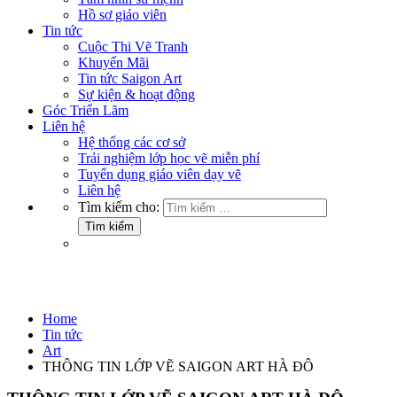
Hồ sơ giáo viên
Tin tức
Cuộc Thi Vẽ Tranh
Khuyến Mãi
Tin tức Saigon Art
Sự kiện & hoạt động
Góc Triển Lãm
Liên hệ
Hệ thống các cơ sở
Trải nghiệm lớp học vẽ miễn phí
Tuyển dụng giáo viên dạy vẽ
Liên hệ
Tìm kiếm cho:
Art
Home
Tin tức
Art
THÔNG TIN LỚP VẼ SAIGON ART HÀ ĐÔ