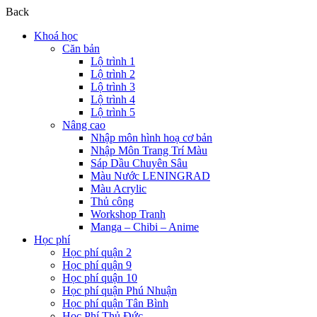
Back
Khoá học
Căn bản
Lộ trình 1
Lộ trình 2
Lộ trình 3
Lộ trình 4
Lộ trình 5
Nâng cao
Nhập môn hình hoạ cơ bản
Nhập Môn Trang Trí Màu
Sáp Dầu Chuyên Sâu
Màu Nước LENINGRAD
Màu Acrylic
Thủ công
Workshop Tranh
Manga – Chibi – Anime
Học phí
Học phí quận 2
Học phí quận 9
Học phí quận 10
Học phí quận Phú Nhuận
Học phí quận Tân Bình
Học Phí Thủ Đức