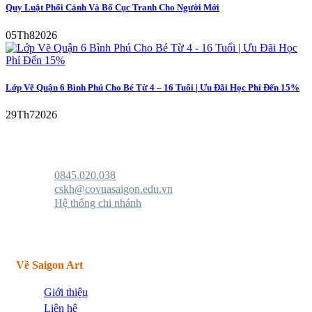
Quy Luật Phối Cảnh Và Bố Cục Tranh Cho Người Mới
05
Th8
2026
Lớp Vẽ Quận 6 Bình Phú Cho Bé Từ 4 – 16 Tuổi | Ưu Đãi Học Phí Đến 15%
29
Th7
2026
0845.020.038
cskh@covuasaigon.edu.vn
Hệ thống chi nhánh
Về Saigon Art
Giới thiệu
Liên hệ