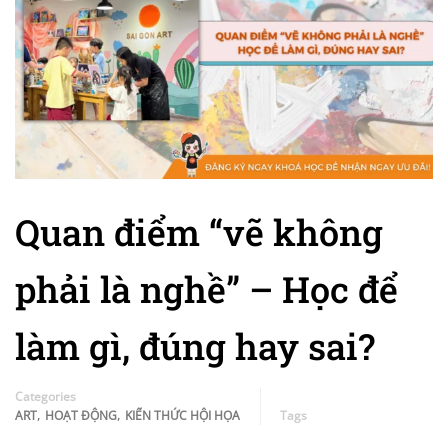
Quan điểm “vẽ không
phải là nghề” – Học để
làm gì, đúng hay sai?
Categories
,
,
ART
HOẠT ĐỘNG
KIẾN THỨC HỘI HỌA
Tags