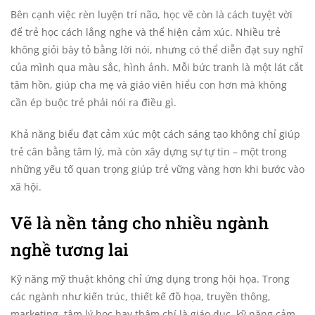
Bên cạnh việc rèn luyện trí não, học vẽ còn là cách tuyệt vời
để trẻ học cách lắng nghe và thể hiện cảm xúc. Nhiều trẻ
không giỏi bày tỏ bằng lời nói, nhưng có thể diễn đạt suy nghĩ
của mình qua màu sắc, hình ảnh. Mỗi bức tranh là một lát cắt
tâm hồn, giúp cha mẹ và giáo viên hiểu con hơn mà không
cần ép buộc trẻ phải nói ra điều gì.
Khả năng biểu đạt cảm xúc một cách sáng tạo không chỉ giúp
trẻ cân bằng tâm lý, mà còn xây dựng sự tự tin – một trong
những yếu tố quan trọng giúp trẻ vững vàng hơn khi bước vào
xã hội.
Vẽ là nền tảng cho nhiều ngành
nghề tương lai
Kỹ năng mỹ thuật không chỉ ứng dụng trong hội họa. Trong
các ngành như kiến trúc, thiết kế đồ họa, truyền thông,
marketing, tâm lý học hay thậm chí là giáo dục, kỹ năng cảm