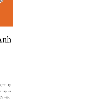
Ảnh
ng từ Đại
c tập và
ữa việc