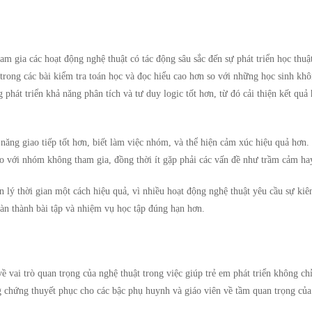
m gia các hoạt động nghệ thuật có tác động sâu sắc đến sự phát triển học thuậ
 trong các bài kiểm tra toán học và đọc hiểu cao hơn so với những học sinh kh
phát triển khả năng phân tích và tư duy logic tốt hơn, từ đó cải thiện kết quả 
 năng giao tiếp tốt hơn, biết làm việc nhóm, và thể hiện cảm xúc hiệu quả hơn
so với nhóm không tham gia, đồng thời ít gặp phải các vấn đề như trầm cảm hay
n lý thời gian một cách hiệu quả, vì nhiều hoạt động nghệ thuật yêu cầu sự kiê
àn thành bài tập và nhiệm vụ học tập đúng hạn hơn.
vai trò quan trọng của nghệ thuật trong việc giúp trẻ em phát triển không ch
 chứng thuyết phục cho các bậc phụ huynh và giáo viên về tầm quan trọng của