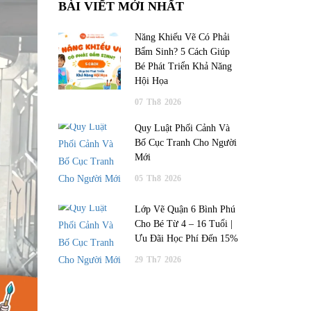
BÀI VIẾT MỚI NHẤT
Năng Khiếu Vẽ Có Phải
Bẩm Sinh? 5 Cách Giúp
Bé Phát Triển Khả Năng
Hội Họa
07
Th8
2026
Quy Luật Phối Cảnh Và
Bố Cục Tranh Cho Người
Mới
05
Th8
2026
Lớp Vẽ Quận 6 Bình Phú
Cho Bé Từ 4 – 16 Tuổi |
Ưu Đãi Học Phí Đến 15%
29
Th7
2026