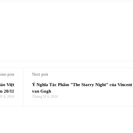
ious post
Next post
áo Việt
Ý Nghĩa Tác Phẩm "The Starry Night" của Vincent
m 20/11
van Gogh
1 6, 2024
Tháng 11 6, 2024