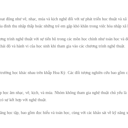
oạt động như vẽ, nhạc, múa và kịch nghệ đối với sự phát triển học thuật và xã 
ia đình thu nhập thấp hoặc những trẻ em gặp khó khăn trong việc hòa nhập xã 
ơng trình nghệ thuật với sự tiến bộ trong các môn học chính như toán học và đ
thái độ và hành vi của học sinh khi tham gia vào các chương trình nghệ thuật.
iều trường học khác nhau trên khắp Hoa Kỳ. Các đối tượng nghiên cứu bao gồm 
ớp học âm nhạc, vẽ, kịch, và múa. Nhóm không tham gia nghệ thuật chủ yếu là
có sự kết hợp với nghệ thuật.
năng học tập, bao gồm đọc hiểu và toán học, cùng với các khảo sát về kỹ năng x