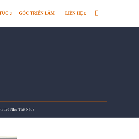
 TỨC
GÓC TRIỂN LÃM
LIÊN HỆ
ến Trẻ Như Thế Nào?