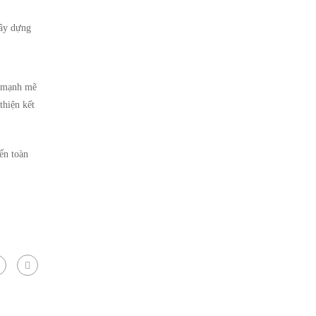
xây dựng
ụ mạnh mẽ
thiện kết
ển toàn