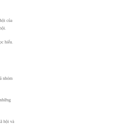
hội của
hội.
ọc hiểu.
cả nhóm
 những
ã hội và