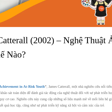
atterall (2002) – Nghệ Thuật 
ế Nào?
Achievement in At-Risk Youth
“
, James Catterall, một nhà nghiên cứu nổi tiế
hảo sát toàn diện để đánh giá tác động của nghệ thuật đối với sự phát triển họ
nguy cơ cao. Nghiên cứu này cung cấp những số liệu mạnh mẽ về mối liên hệ gi
kết quả học tập, cũng như sự phát triển kỹ năng xã hội và cảm xúc của trẻ.