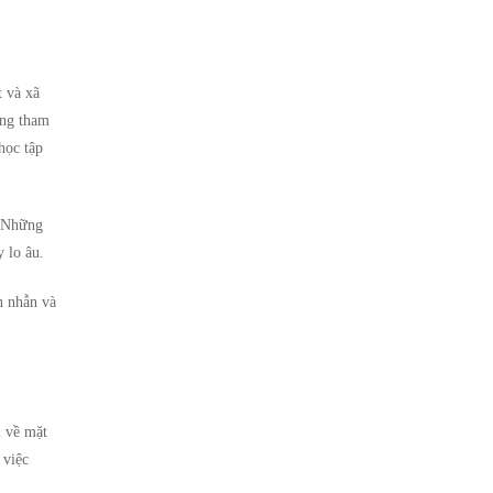
t và xã
ông tham
học tập
. Những
 lo âu.
n nhẫn và
ỉ về mặt
 việc