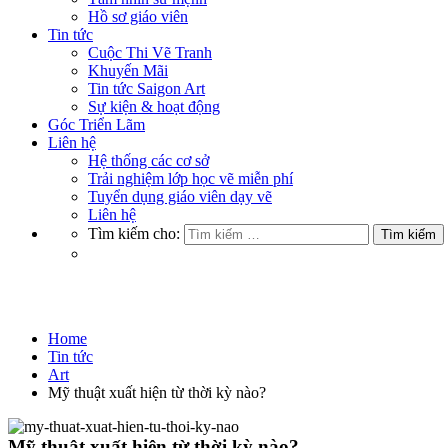
Hồ sơ giáo viên
Tin tức
Cuộc Thi Vẽ Tranh
Khuyến Mãi
Tin tức Saigon Art
Sự kiện & hoạt động
Góc Triển Lãm
Liên hệ
Hệ thống các cơ sở
Trải nghiệm lớp học vẽ miễn phí
Tuyển dụng giáo viên dạy vẽ
Liên hệ
Tìm kiếm cho:
Art
Home
Tin tức
Art
Mỹ thuật xuất hiện từ thời kỳ nào?
Mỹ thuật xuất hiện từ thời kỳ nào?