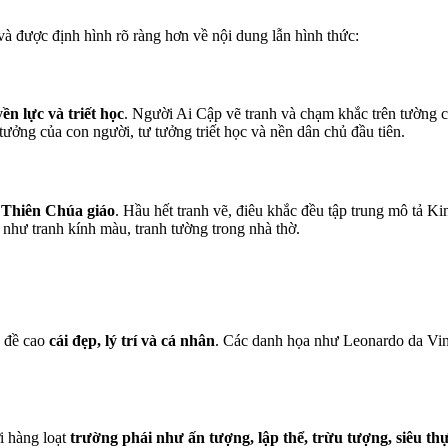
 và được định hình rõ ràng hơn về nội dung lẫn hình thức:
ền lực và triết học
. Người Ai Cập vẽ tranh và chạm khắc trên tường 
tưởng của con người, tư tưởng triết học và nền dân chủ đầu tiên.
o Thiên Chúa giáo
. Hầu hết tranh vẽ, điêu khắc đều tập trung mô tả 
 như tranh kính màu, tranh tường trong nhà thờ.
u đề cao
cái đẹp, lý trí và cá nhân
. Các danh họa như Leonardo da Vinc
i hàng loạt
trường phái như ấn tượng, lập thể, trừu tượng, siêu th