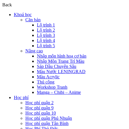
Back
Khoá học
Căn bản
Lộ trình 1
Lộ trình 2
Lộ trình 3
Lộ trình 4
Lộ trình 5
Nâng cao
Nhập môn hình hoạ cơ bản
Nhập Môn Trang Trí Màu
Sáp Dầu Chuyên Sâu
Màu Nước LENINGRAD
Màu Acrylic
Thủ công
Workshop Tranh
Manga – Chibi – Anime
Học phí
Học phí quận 2
Học phí quận 9
Học phí quận 10
Học phí quận Phú Nhuận
Học phí quận Tân Bình
Học Phí Thủ Đức