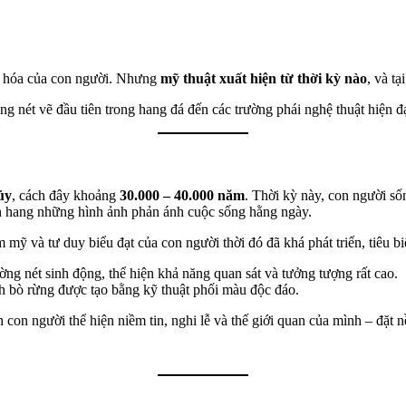
ăn hóa của con người. Nhưng
mỹ thuật xuất hiện từ thời kỳ nào
, và tạ
ng nét vẽ đầu tiên trong hang đá đến các trường phái nghệ thuật hiện đạ
ủy
, cách đây khoảng
30.000 – 40.000 năm
. Thời kỳ này, con người số
ch hang những hình ảnh phản ánh cuộc sống hằng ngày.
m mỹ và tư duy biểu đạt của con người thời đó đã khá phát triển, tiêu b
ờng nét sinh động, thể hiện khả năng quan sát và tưởng tượng rất cao.
nh bò rừng được tạo bằng kỹ thuật phối màu độc đáo.
on người thể hiện niềm tin, nghi lễ và thế giới quan của mình – đặt n