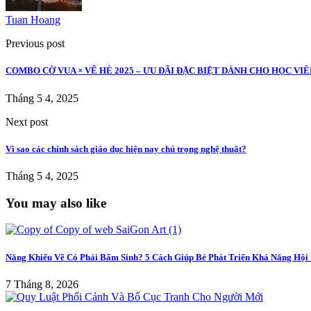
Tuan Hoang
Previous post
COMBO CỜ VUA × VẼ HÈ 2025 – ƯU ĐÃI ĐẶC BIỆT DÀNH CHO HỌC VI
Tháng 5 4, 2025
Next post
Vì sao các chính sách giáo dục hiện nay chú trọng nghệ thuật?
Tháng 5 4, 2025
You may also like
Năng Khiếu Vẽ Có Phải Bẩm Sinh? 5 Cách Giúp Bé Phát Triển Khả Năng Hội
7 Tháng 8, 2026