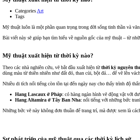
Categories
Art
Tags
Mỹ thuật luôn là một phần quan trọng trong đời sống tinh thần và v
Bài viết này sẽ giúp bạn tìm hiểu về nguồn gốc của mỹ thuật – từ nhữ
Mỹ thuật xuất hiện từ thời kỳ nào?
Theo các nhà nghiên cứu, vẽ bắt đầu xuất hiện từ
thời kỳ nguyên th
dùng màu từ thiên nhiên như đất đỏ, than củi, bột đá… để vẽ lên vá
Nhiều di tích nổi tiếng còn tồn tại đến ngày nay cho thấy trình độ thẩ
Hang Lascaux ở Pháp
: có hàng ngàn hình vẽ động vật với đư
Hang Altamira ở Tây Ban Nha
: nổi tiếng với những bức tra
Những bức vẽ này không đơn thuần để trang trí, mà được xem là cách c
Sự phát triển của mỹ thuật qua các thời kỳ lịch sử