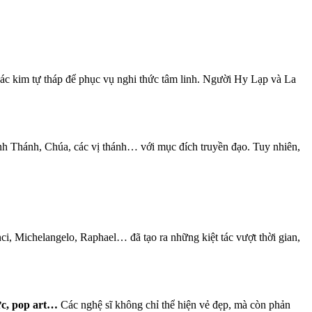
các kim tự tháp để phục vụ nghi thức tâm linh. Người Hy Lạp và La
Kinh Thánh, Chúa, các vị thánh… với mục đích truyền đạo. Tuy nhiên,
i, Michelangelo, Raphael… đã tạo ra những kiệt tác vượt thời gian,
ực, pop art…
Các nghệ sĩ không chỉ thể hiện vẻ đẹp, mà còn phản