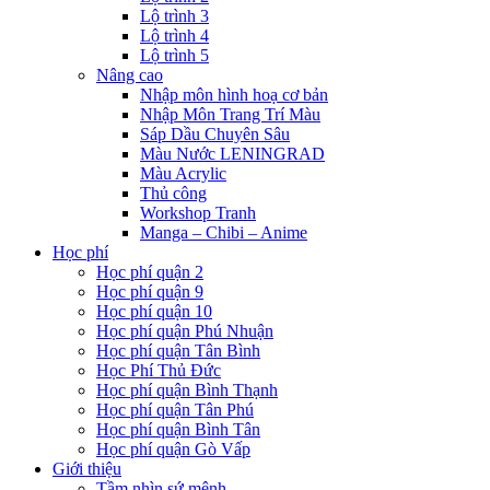
Lộ trình 3
Lộ trình 4
Lộ trình 5
Nâng cao
Nhập môn hình hoạ cơ bản
Nhập Môn Trang Trí Màu
Sáp Dầu Chuyên Sâu
Màu Nước LENINGRAD
Màu Acrylic
Thủ công
Workshop Tranh
Manga – Chibi – Anime
Học phí
Học phí quận 2
Học phí quận 9
Học phí quận 10
Học phí quận Phú Nhuận
Học phí quận Tân Bình
Học Phí Thủ Đức
Học phí quận Bình Thạnh
Học phí quận Tân Phú
Học phí quận Bình Tân
Học phí quận Gò Vấp
Giới thiệu
Tầm nhìn sứ mệnh