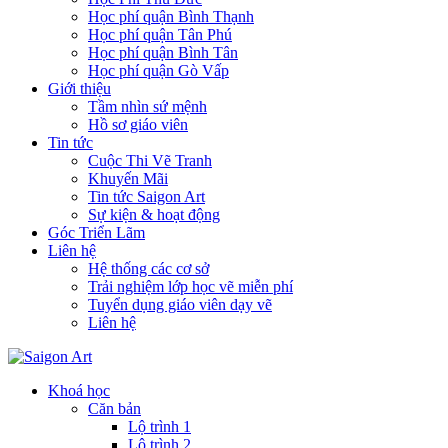
Học phí quận Bình Thạnh
Học phí quận Tân Phú
Học phí quận Bình Tân
Học phí quận Gò Vấp
Giới thiệu
Tầm nhìn sứ mệnh
Hồ sơ giáo viên
Tin tức
Cuộc Thi Vẽ Tranh
Khuyến Mãi
Tin tức Saigon Art
Sự kiện & hoạt động
Góc Triển Lãm
Liên hệ
Hệ thống các cơ sở
Trải nghiệm lớp học vẽ miễn phí
Tuyển dụng giáo viên dạy vẽ
Liên hệ
Khoá học
Căn bản
Lộ trình 1
Lộ trình 2