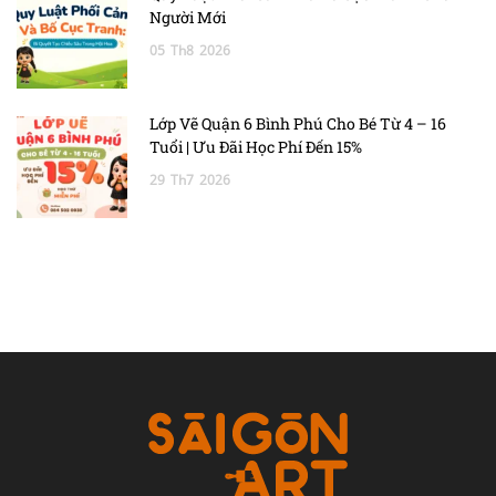
Người Mới
05
Th8
2026
Lớp Vẽ Quận 6 Bình Phú Cho Bé Từ 4 – 16
Tuổi | Ưu Đãi Học Phí Đến 15%
29
Th7
2026