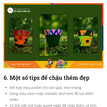
6. Một số tips để chậu thêm đẹp
Kết hợp màu pastel cho cảm giác nhẹ nhàng.
Dùng màu neon hoặc metallic (ánh kim) để tạo điểm
nhấn.
Có thể viết chữ hoặc quote ngắn để chậu thêm cá tính.