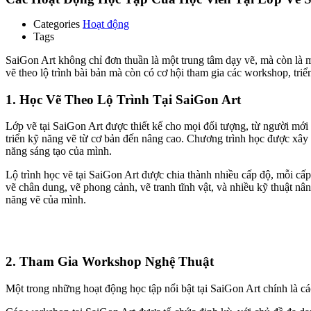
Categories
Hoạt động
Tags
SaiGon Art không chỉ đơn thuần là một trung tâm dạy vẽ, mà còn là m
vẽ theo lộ trình bài bản mà còn có cơ hội tham gia các workshop, tr
1. Học Vẽ Theo Lộ Trình Tại SaiGon Art
Lớp vẽ tại SaiGon Art được thiết kế cho mọi đối tượng, từ người mới
triển kỹ năng vẽ từ cơ bản đến nâng cao. Chương trình học được xây
năng sáng tạo của mình.
Lộ trình học vẽ tại SaiGon Art được chia thành nhiều cấp độ, mỗi cấp 
vẽ chân dung, vẽ phong cảnh, vẽ tranh tĩnh vật, và nhiều kỹ thuật nân
năng vẽ của mình.
2. Tham Gia Workshop Nghệ Thuật
Một trong những hoạt động học tập nổi bật tại SaiGon Art chính là c