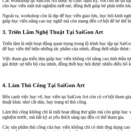
Các workshop tại SaiGon Art được tổ chức định kỳ, với chủ đề đa dạn
cho học viên một trải nghiệm mới mẻ, đồng thời giúp bé phát triển khả
Ngoài ra, workshop còn là dịp để học viên giao lưu, học hỏi kinh n
giúp học viên nâng cao tay nghề mà còn mang đến cơ hội để bé thể h
3. Triển Lãm Nghệ Thuật Tại SaiGon Art
Triển lãm là một hoạt động quan trọng trong lộ trình học tập tại SaiG
để học viên thể hiện những tác phẩm của mình, đồng thời nhận được s
Việc tham gia triển lãm giúp học viên không chỉ nâng cao tinh thần t
giá được sự tiến bộ của mình, đồng thời học hỏi được nhiều điều bổ 
4. Làm Thủ Công Tại SaiGon Art
Bên cạnh việc học vẽ, học viên tại SaiGon Art còn có cơ hội tham gi
thuật khác như cắt dán, hay trang trí thủ công.
Làm thủ công không chỉ là một hoạt động thư giãn mà còn giúp học vi
nghiệm trước, mà bất kỳ ai yêu thích sáng tạo đều có thể tham gia.
Các sản phẩm thủ công của học viên không chỉ có tính ứng dụng cao m