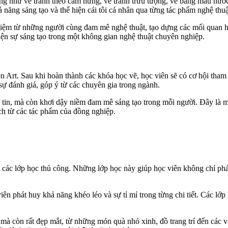
g như vẽ tranh theo cảm hứng, vẽ tranh trừu tượng, vẽ bằng màu nước,
 năng sáng tạo và thể hiện cái tôi cá nhân qua từng tác phẩm nghệ thuậ
ghiệm từ những người cùng đam mê nghệ thuật, tạo dựng các mối quan 
iện sự sáng tạo trong một không gian nghệ thuật chuyên nghiệp.
on Art. Sau khi hoàn thành các khóa học vẽ, học viên sẽ có cơ hội tham 
ự đánh giá, góp ý từ các chuyên gia trong ngành.
ự tin, mà còn khơi dậy niềm đam mê sáng tạo trong mỗi người. Đây là m
ích từ các tác phẩm của đồng nghiệp.
a các lớp học thủ công. Những lớp học này giúp học viên không chỉ phá
ên phát huy khả năng khéo léo và sự tỉ mỉ trong từng chi tiết. Các lớp
à còn rất đẹp mắt, từ những món quà nhỏ xinh, đồ trang trí đến các vậ