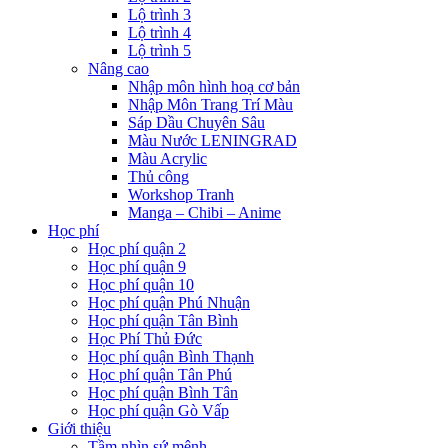
Lộ trình 3
Lộ trình 4
Lộ trình 5
Nâng cao
Nhập môn hình hoạ cơ bản
Nhập Môn Trang Trí Màu
Sáp Dầu Chuyên Sâu
Màu Nước LENINGRAD
Màu Acrylic
Thủ công
Workshop Tranh
Manga – Chibi – Anime
Học phí
Học phí quận 2
Học phí quận 9
Học phí quận 10
Học phí quận Phú Nhuận
Học phí quận Tân Bình
Học Phí Thủ Đức
Học phí quận Bình Thạnh
Học phí quận Tân Phú
Học phí quận Bình Tân
Học phí quận Gò Vấp
Giới thiệu
Tầm nhìn sứ mệnh