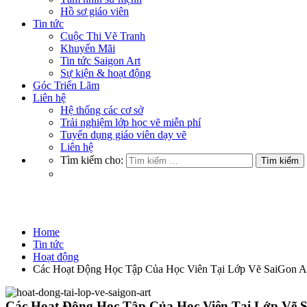
Hồ sơ giáo viên
Tin tức
Cuộc Thi Vẽ Tranh
Khuyến Mãi
Tin tức Saigon Art
Sự kiện & hoạt động
Góc Triển Lãm
Liên hệ
Hệ thống các cơ sở
Trải nghiệm lớp học vẽ miễn phí
Tuyển dụng giáo viên dạy vẽ
Liên hệ
Tìm kiếm cho:
Hoạt động
Home
Tin tức
Hoạt động
Các Hoạt Động Học Tập Của Học Viên Tại Lớp Vẽ SaiGon A
Các Hoạt Động Học Tập Của Học Viên Tại Lớp Vẽ S