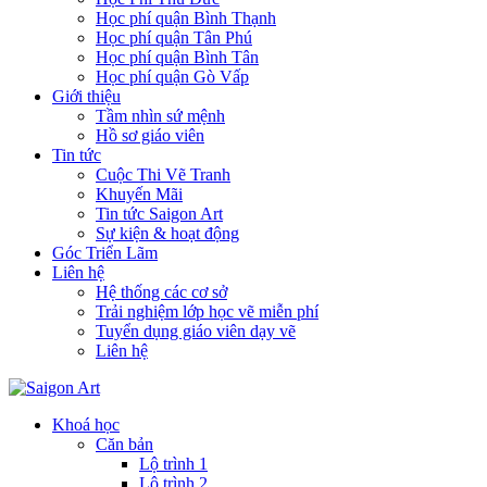
Học phí quận Bình Thạnh
Học phí quận Tân Phú
Học phí quận Bình Tân
Học phí quận Gò Vấp
Giới thiệu
Tầm nhìn sứ mệnh
Hồ sơ giáo viên
Tin tức
Cuộc Thi Vẽ Tranh
Khuyến Mãi
Tin tức Saigon Art
Sự kiện & hoạt động
Góc Triển Lãm
Liên hệ
Hệ thống các cơ sở
Trải nghiệm lớp học vẽ miễn phí
Tuyển dụng giáo viên dạy vẽ
Liên hệ
Khoá học
Căn bản
Lộ trình 1
Lộ trình 2