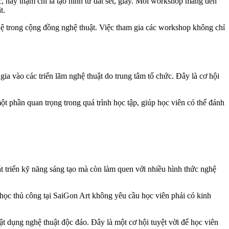
 hay thậm chí là tạo hình từ đất sét, giấy. Mỗi workshop mang đến
t.
hệ trong cộng đồng nghệ thuật. Việc tham gia các workshop không chỉ
gia vào các triển lãm nghệ thuật do trung tâm tổ chức. Đây là cơ hội
ột phần quan trọng trong quá trình học tập, giúp học viên có thể đánh
t triển kỹ năng sáng tạo mà còn làm quen với nhiều hình thức nghệ
 học thủ công tại SaiGon Art không yêu cầu học viên phải có kinh
t dụng nghệ thuật độc đáo. Đây là một cơ hội tuyệt vời để học viên