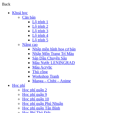
Back
Khoá học
Căn bản
Lộ trình 1
Lộ trình 2
Lộ trình 3
Lộ trình 4
Lộ trình 5
Nâng cao
Nhập môn hình hoạ cơ bản
Nhập Môn Trang Trí Màu
Sáp Dầu Chuyên Sâu
Màu Nước LENINGRAD
Màu Acrylic
Thủ công
Workshop Tranh
Manga – Chibi – Anime
Học phí
Học phí quận 2
Học phí quận 9
Học phí quận 10
Học phí quận Phú Nhuận
Học phí quận Tân Bình
Học Phí Thủ Đức