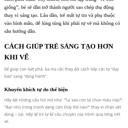
giống”, bé sẽ dần trở thành người sao chép thụ động
thay vì sáng tạo. Lâu dần, trẻ mất tự tin và phụ thuộc
vào hình mẫu, dễ lúng túng khi phải tự vẽ mà không có
sẵn hướng dẫn.
CÁCH GIÚP TRẺ SÁNG TẠO HƠN
KHI VẼ
Để giúp con bứt phá, ba mẹ cần thay đổi cách tiếp cận từ “dạy
bảo” sang “đồng hành”.
Khuyến khích tự do thể hiện
Hãy đặt những câu hỏi mở như: “Tại sao con lại chọn màu này?”,
“Bạn nhỏ trong tranh đang cảm thấy thế nào?” thay vì nhận xét
đúng – sai. Hãy để trẻ tự kể câu chuyện của mình qua từng nét
vẽ.