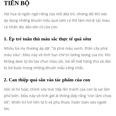
TIẾN BỘ
Hội họa là ngôn ngữ riêng của mỗi đứa trẻ, nhưng đôi khi việc
áp dụng những khuôn mẫu quá sớm có thể làm mờ đi sắc màu
cá nhân độc đáo vốn có của con.
1. Ép trẻ tuân thủ màu sắc thực tế quá sớm
Nhiều ba mẹ thường áp đặt: “lá phải màu xanh, thân cây phải
màu nâu”. Điều này vô tình hạn chế trí tưởng tượng của trẻ. Khi
không được tự do lựa chọn màu sắc, bé dễ mất hứng thú và dần
bị bó buộc trong những khuôn mẫu cứng nhắc.
2. Can thiệp quá sâu vào tác phẩm của con
Việc vẽ hộ hoặc chỉnh sửa trực tiếp lên tranh của con là sai lầm
phổ biến. Điều này vô tình gửi đi thông điệp rằng “con làm chưa
tốt”, khiến trẻ trở nên tự ti và phụ thuộc hoàn toàn vào người
lớn.