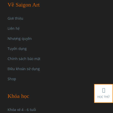
Về Saigon Art
Giới thiệu
Liên hệ
Nhượng quyền
Tuyển dụng
Chính sách bảo mật
Điều khoản sử dụng
Shop
Khóa học
HỌC THỬ
Khóa vẽ 4 - 6 tuổi