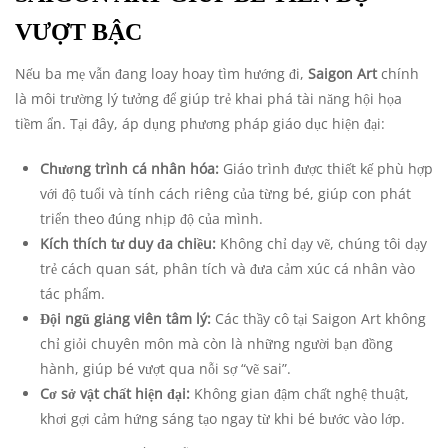
VƯỢT BẬC
Nếu ba mẹ vẫn đang loay hoay tìm hướng đi,
Saigon Art
chính
là môi trường lý tưởng để giúp trẻ khai phá tài năng hội họa
tiềm ẩn. Tại đây, áp dụng phương pháp giáo dục hiện đại:
Chương trình cá nhân hóa:
Giáo trình được thiết kế phù hợp
với độ tuổi và tính cách riêng của từng bé, giúp con phát
triển theo đúng nhịp độ của mình.
Kích thích tư duy đa chiều:
Không chỉ dạy vẽ, chúng tôi dạy
trẻ cách quan sát, phân tích và đưa cảm xúc cá nhân vào
tác phẩm.
Đội ngũ giảng viên tâm lý:
Các thầy cô tại Saigon Art không
chỉ giỏi chuyên môn mà còn là những người bạn đồng
hành, giúp bé vượt qua nỗi sợ “vẽ sai”.
Cơ sở vật chất hiện đại:
Không gian đậm chất nghệ thuật,
khơi gợi cảm hứng sáng tạo ngay từ khi bé bước vào lớp.