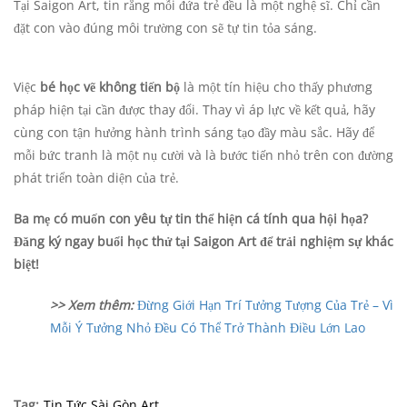
Tại Saigon Art, tin rằng mỗi đứa trẻ đều là một nghệ sĩ. Chỉ cần
đặt con vào đúng môi trường con sẽ tự tin tỏa sáng.
Việc
bé học vẽ không tiến bộ
là một tín hiệu cho thấy phương
pháp hiện tại cần được thay đổi. Thay vì áp lực về kết quả, hãy
cùng con tận hưởng hành trình sáng tạo đầy màu sắc. Hãy để
mỗi bức tranh là một nụ cười và là bước tiến nhỏ trên con đường
phát triển toàn diện của trẻ.
Ba mẹ có muốn con yêu tự tin thể hiện cá tính qua hội họa?
Đăng ký ngay buổi học thử tại Saigon Art để trải nghiệm sự khác
biệt!
>> Xem thêm:
Đừng Giới Hạn Trí Tưởng Tượng Của Trẻ – Vì
Mỗi Ý Tưởng Nhỏ Đều Có Thể Trở Thành Điều Lớn Lao
Tag:
Tin Tức Sài Gòn Art