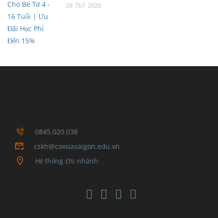
29
Th7
2026
0845.020.038
cskh@covuasaigon.edu.vn
Hệ thống chi nhánh