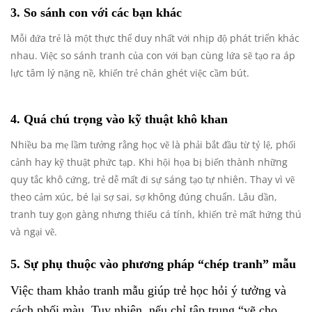
3. So sánh con với các bạn khác
Mỗi đứa trẻ là một thực thể duy nhất với nhịp độ phát triển khác
nhau. Việc so sánh tranh của con với bạn cùng lứa sẽ tạo ra áp
lực tâm lý nặng nề, khiến trẻ chán ghét việc cầm bút.
4. Quá chú trọng vào kỹ thuật khô khan
Nhiều ba mẹ lầm tưởng rằng học vẽ là phải bắt đầu từ tỷ lệ, phối
cảnh hay kỹ thuật phức tạp. Khi hội họa bị biến thành những
quy tắc khô cứng, trẻ dễ mất đi sự sáng tạo tự nhiên. Thay vì vẽ
theo cảm xúc, bé lại sợ sai, sợ không đúng chuẩn. Lâu dần,
tranh tuy gọn gàng nhưng thiếu cá tính, khiến trẻ mất hứng thú
và ngại vẽ.
5. Sự phụ thuộc vào phương pháp “chép tranh” mẫu
Việc tham khảo tranh mẫu giúp trẻ học hỏi ý tưởng và
cách phối màu. Tuy nhiên, nếu chỉ tập trung “vẽ cho