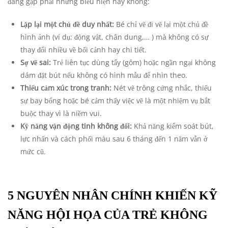
đang gặp phải những biểu hiện này không:
Lặp lại một chủ đề duy nhất:
Bé chỉ vẽ đi vẽ lại một chủ đề
hình ảnh (ví dụ: động vật, chân dung,… ) mà không có sự
thay đổi nhiều về bối cảnh hay chi tiết.
Sợ vẽ sai:
Trẻ liên tục dùng tẩy (gôm) hoặc ngần ngại không
dám đặt bút nếu không có hình mẫu để nhìn theo.
Thiếu cảm xúc trong tranh:
Nét vẽ trông cứng nhắc, thiếu
sự bay bổng hoặc bé cảm thấy việc vẽ là một nhiệm vụ bắt
buộc thay vì là niềm vui.
Kỹ năng vận động tinh không đổi:
Khả năng kiểm soát bút,
lực nhấn và cách phối màu sau 6 tháng đến 1 năm vẫn ở
mức cũ.
5 NGUYÊN NHÂN CHÍNH KHIẾN KỸ
NĂNG HỘI HỌA CỦA TRẺ KHÔNG