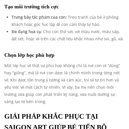
Tạo môi trường tích cực
Trưng bày tác phẩm của con:
Treo tranh của bé ở phòng
khách hoặc góc học tập để con cảm thấy tự hào.
Đa dạng họa cụ:
Cho con thử sức với màu nước, màu sáp,
đất sét, hoặc vẽ trên các chất liệu khác nhau như sỏi, gỗ, vải.
Chọn lớp học phù hợp
Một lớp học vẽ thật sự phù hợp không chỉ là nơi con vẽ “đúng”
hay “giống”, mà là nơi con được là chính mình trong từng nét
vẽ. Khi được tôn trọng ý tưởng và cảm xúc, trẻ sẽ tự tin hơn và
yêu việc vẽ một cách tự nhiên. Vì vậy, ba mẹ nên chọn môi
trường vừa giúp con phát triển kỹ năng, vừa nuôi dưỡng sự
sáng tạo từ bên trong.
GIẢI PHÁP KHẮC PHỤC TẠI
SAIGON ART GIÚP BÉ TIẾN BỘ