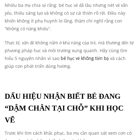
Nhiều ba mẹ chia sẻ rằng: bé học vẽ đã lâu nhưng nét vẽ vẫn
yếu, thiếu sáng tạo và không có sự cải thiện rõ rệt. Điều này
khiến không ít phụ huynh lo lắng, thậm chí nghĩ rằng con
“không có năng khiếu”.
Thực tế, vấn đề không nằm ở khả năng của trẻ, mà thường đến từ
phương pháp học và môi trường xung quanh. Hãy cùng tìm
hiểu 5 nguyên nhân vì sao
bé học vẽ không tiến bộ
và cách
giúp con phát triển đúng hướng.
DẤU HIỆU NHẬN BIẾT BÉ ĐANG
“DẬM CHÂN TẠI CHỖ” KHI HỌC
VẼ
Trước khi tìm cách khắc phục, ba mẹ cần quan sát xem con có