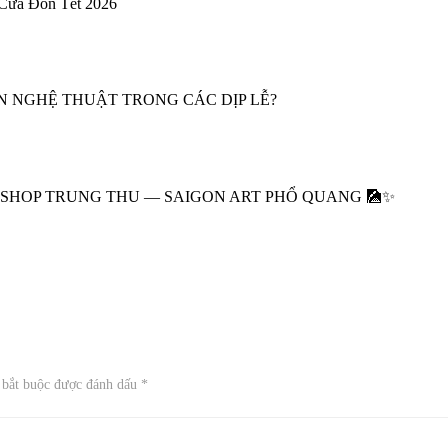
 Cửa Đón Tết 2026
ỆN NGHỆ THUẬT TRONG CÁC DỊP LỄ?
HOP TRUNG THU — SAIGON ART PHỔ QUANG 🎑✨
 bắt buộc được đánh dấu
*