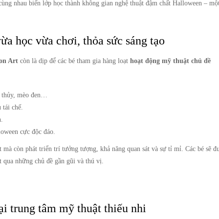
 cùng nhau biến lớp học thành không gian nghệ thuật đậm chất Halloween – một
ừa học vừa chơi, thỏa sức sáng tạo
on Art
còn là dịp để các bé tham gia hàng loạt
hoạt động mỹ thuật chủ đề
hù thủy, mèo đen…
 tái chế.
h.
oween cực độc đáo.
mà còn phát triển trí tưởng tượng, khả năng quan sát và sự tỉ mỉ. Các bé sẽ đ
 qua những chủ đề gần gũi và thú vị.
i trung tâm mỹ thuật thiếu nhi