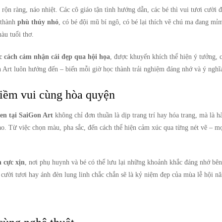
rộn ràng, náo nhiệt. Các cô giáo tận tình hướng dẫn, các bé thì vui tươi cười 
 thành
phù thủy nhỏ
, có bé đội mũ bí ngô, có bé lại thích vẽ chú ma đang mỉ
àu tuổi thơ.
c cách cảm nhận cái đẹp qua hội họa
, được khuyến khích thể hiện ý tưởng, c
 Art luôn hướng đến – biến mỗi giờ học thành trải nghiệm đáng nhớ và ý nghĩ
niềm vui cùng hòa quyện
en tại SaiGon Art
không chỉ đơn thuần là dịp trang trí hay hóa trang, mà là h
ạo. Từ việc chọn màu, pha sắc, đến cách thể hiện cảm xúc qua từng nét vẽ – mọi
 cực xịn
, nơi phụ huynh và bé có thể lưu lại những khoảnh khắc đáng nhớ bên
cười tươi hay ánh đèn lung linh chắc chắn sẽ là kỷ niệm đẹp của mùa lễ hội n