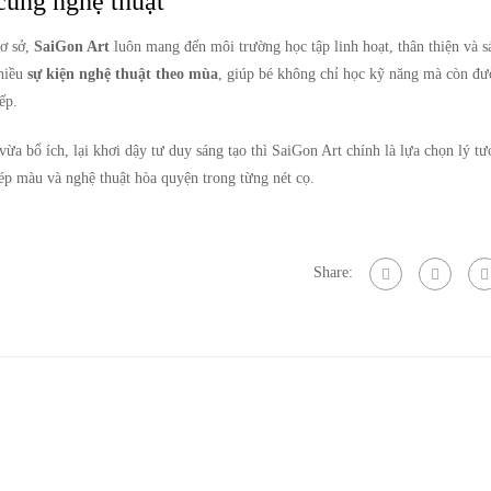
cùng nghệ thuật
cơ sở,
SaiGon Art
luôn mang đến môi trường học tập linh hoạt, thân thiện và s
nhiều
sự kiện nghệ thuật theo mùa
, giúp bé không chỉ học kỹ năng mà còn đượ
ếp.
 vừa bổ ích, lại khơi dậy tư duy sáng tạo thì SaiGon Art chính là lựa chọn lý t
hép màu và nghệ thuật hòa quyện trong từng nét cọ.
Share: