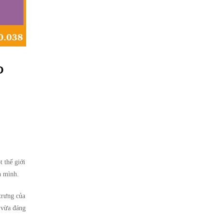
P
 thế giới
a mình.
trưng của
 vừa đáng