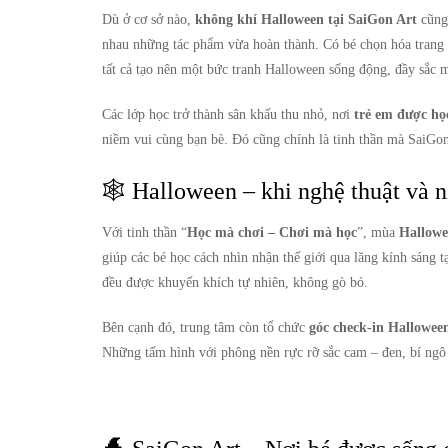
Dù ở cơ sở nào,
không khí Halloween tại SaiGon Art
cũng 
nhau những tác phẩm vừa hoàn thành. Có bé chọn hóa trang
tất cả tạo nên một bức tranh Halloween sống động, đầy sắc m
Các lớp học trở thành sân khấu thu nhỏ, nơi
trẻ em được họ
niềm vui cùng bạn bè. Đó cũng chính là tinh thần mà SaiGon
🕸️ Halloween – khi nghệ thuật và 
Với tinh thần “
Học mà chơi – Chơi mà học
”, mùa
Hallowe
giúp các bé học cách nhìn nhận thế giới qua lăng kính sáng t
đều được khuyến khích tự nhiên, không gò bó.
Bên cạnh đó, trung tâm còn tổ chức
góc check-in Halloween
Những tấm hình với phông nền rực rỡ sắc cam – đen, bí ngô 