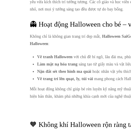
yêu vừa kích thích trí tưởng tượng. Các cô giáo và học viên
nhỏ, nơi mọi ý tưởng sáng tạo đều được tự do bay bổng.
👻 Hoạt động Halloween cho bé – v
Không chỉ là không gian trang trí đẹp mắt,
Halloween SaiG
Halloween
:
Vẽ tranh Halloween
với chủ đề bí ngô, lâu đài ma, p
Làm mặt nạ hóa trang
sáng tạo từ giấy màu và vật liệu
Nặn đất sét theo hình ma quái
hoặc nhân vật yêu thíc
Vẽ trang trí lên quạt, ly, túi vải
mang phong cách Hall
Mỗi hoạt động không chỉ giúp bé rèn luyện kỹ năng mỹ thuật 
hiện bản thân, khám phá những khía cạnh mới của nghệ thuật
🧡 Không khí Halloween rộn ràng tạ