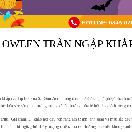
LLOWEEN TRÀN NGẬP KHẮ
 khắp các lớp học của
SaiGon Art
. Trung tâm như được “phù phép” thành một
ể thỏa sức sáng tạo, tưởng tượng và tận hưởng mùa lễ hội theo cách riêng củ
n Phú, Gigamall…
, khắp nơi đều rộn ràng âm thanh, ánh sáng và màu sắc đặc 
g hình ảnh
bí ngô, phù thủy, mạng nhện, ma dễ thương
, tạo nên khung cảnh