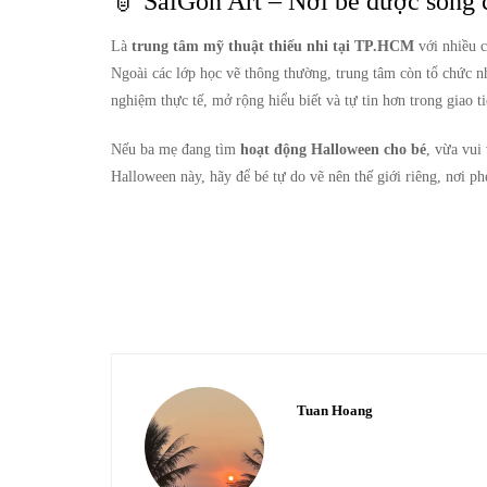
🧙 SaiGon Art – Nơi bé được sống 
Là
trung tâm mỹ thuật thiếu nhi tại TP.HCM
với nhiều 
Ngoài các lớp học vẽ thông thường, trung tâm còn tổ chức 
nghiệm thực tế, mở rộng hiểu biết và tự tin hơn trong giao ti
Nếu ba mẹ đang tìm
hoạt động Halloween cho bé
, vừa vui
Halloween này, hãy để bé tự do vẽ nên thế giới riêng, nơi p
Tuan Hoang