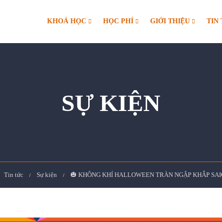
KHOÁ HỌC
HỌC PHÍ
GIỚI THIỆU
TIN
SỰ KIỆN
Tin tức
Sự kiện
🎃 KHÔNG KHÍ HALLOWEEN TRÀN NGẬP KHẮP SAI