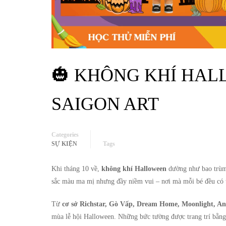
🎃 KHÔNG KHÍ HA
SAIGON ART
Categories
SỰ KIỆN
Tags
Khi tháng 10 về,
không khí Halloween
dường như bao trùm
sắc màu ma mị nhưng đầy niềm vui – nơi mà mỗi bé đều có th
Từ
cơ sở Richstar, Gò Vấp, Dream Home, Moonlight, A
mùa lễ hội Halloween. Những bức tường được trang trí bằn