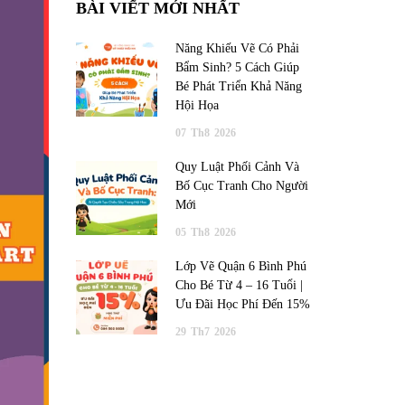
BÀI VIẾT MỚI NHẤT
Năng Khiếu Vẽ Có Phải
Bẩm Sinh? 5 Cách Giúp
Bé Phát Triển Khả Năng
Hội Họa
07
Th8
2026
Quy Luật Phối Cảnh Và
Bố Cục Tranh Cho Người
Mới
05
Th8
2026
Lớp Vẽ Quận 6 Bình Phú
Cho Bé Từ 4 – 16 Tuổi |
Ưu Đãi Học Phí Đến 15%
29
Th7
2026