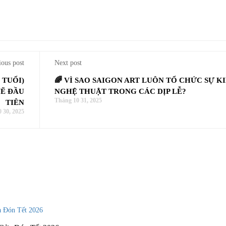
ious post
Next post
 TUỔI)
🌈 VÌ SAO SAIGON ART LUÔN TỔ CHỨC SỰ K
VẼ ĐẦU
NGHỆ THUẬT TRONG CÁC DỊP LỄ?
Tháng 10 31, 2025
TIÊN
 30, 2025