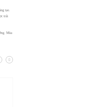
áng tạo.
c trải
ưởng. Mùa