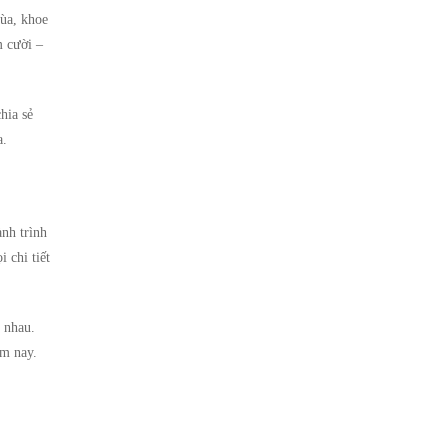
đùa, khoe
m cười –
hia sẻ
a.
ành trình
 chi tiết
 nhau.
ăm nay.