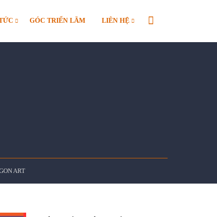
 TỨC
GÓC TRIỂN LÃM
LIÊN HỆ
GON ART