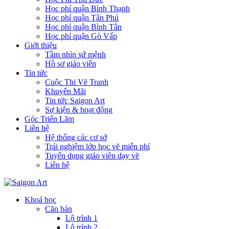
Học phí quận Bình Thạnh
Học phí quận Tân Phú
Học phí quận Bình Tân
Học phí quận Gò Vấp
Giới thiệu
Tầm nhìn sứ mệnh
Hồ sơ giáo viên
Tin tức
Cuộc Thi Vẽ Tranh
Khuyến Mãi
Tin tức Saigon Art
Sự kiện & hoạt động
Góc Triển Lãm
Liên hệ
Hệ thống các cơ sở
Trải nghiệm lớp học vẽ miễn phí
Tuyển dụng giáo viên dạy vẽ
Liên hệ
Khoá học
Căn bản
Lộ trình 1
Lộ trình 2