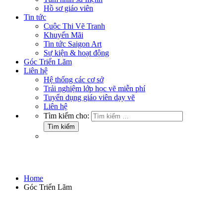
Hồ sơ giáo viên
Tin tức
Cuộc Thi Vẽ Tranh
Khuyến Mãi
Tin tức Saigon Art
Sự kiện & hoạt động
Góc Triển Lãm
Liên hệ
Hệ thống các cơ sở
Trải nghiệm lớp học vẽ miễn phí
Tuyển dụng giáo viên dạy vẽ
Liên hệ
Tìm kiếm cho:
Góc Triển Lãm
Home
Góc Triển Lãm