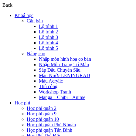
Back
Khoá học
Căn bản
Lộ trình 1
Lộ trình 2
Lộ trình 3
Lộ trình 4
Lộ trình 5
Nâng cao
Nhập môn hình hoạ cơ bản
Nhập Môn Trang Trí Màu
Sáp Dầu Chuyên Sâu
Màu Nước LENINGRAD
Màu Acrylic
Thủ công
Workshop Tranh
Manga – Chibi – Anime
Học phí
Học phí quận 2
Học phí quận 9
Học phí quận 10
Học phí quận Phú Nhuận
Học phí quận Tân Bình
Học Phí Thủ Đức