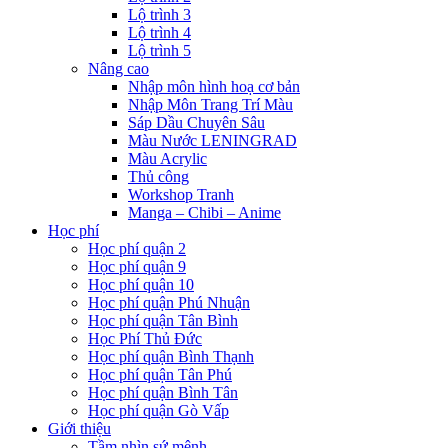
Lộ trình 3
Lộ trình 4
Lộ trình 5
Nâng cao
Nhập môn hình hoạ cơ bản
Nhập Môn Trang Trí Màu
Sáp Dầu Chuyên Sâu
Màu Nước LENINGRAD
Màu Acrylic
Thủ công
Workshop Tranh
Manga – Chibi – Anime
Học phí
Học phí quận 2
Học phí quận 9
Học phí quận 10
Học phí quận Phú Nhuận
Học phí quận Tân Bình
Học Phí Thủ Đức
Học phí quận Bình Thạnh
Học phí quận Tân Phú
Học phí quận Bình Tân
Học phí quận Gò Vấp
Giới thiệu
Tầm nhìn sứ mệnh