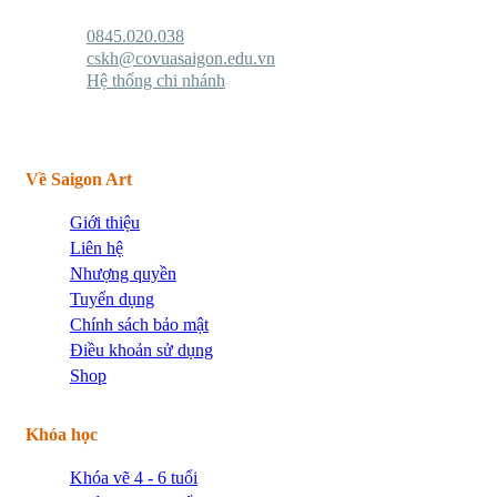
0845.020.038
cskh@covuasaigon.edu.vn
Hệ thống chi nhánh
Về Saigon Art
Giới thiệu
Liên hệ
Nhượng quyền
Tuyển dụng
Chính sách bảo mật
Điều khoản sử dụng
Shop
Khóa học
Khóa vẽ 4 - 6 tuổi