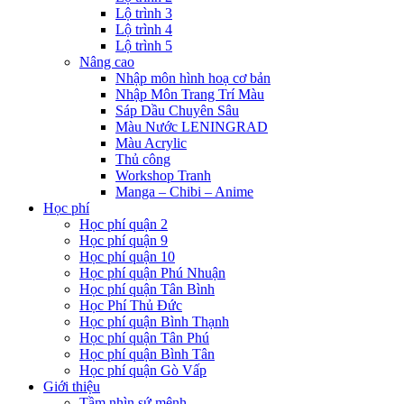
Lộ trình 3
Lộ trình 4
Lộ trình 5
Nâng cao
Nhập môn hình hoạ cơ bản
Nhập Môn Trang Trí Màu
Sáp Dầu Chuyên Sâu
Màu Nước LENINGRAD
Màu Acrylic
Thủ công
Workshop Tranh
Manga – Chibi – Anime
Học phí
Học phí quận 2
Học phí quận 9
Học phí quận 10
Học phí quận Phú Nhuận
Học phí quận Tân Bình
Học Phí Thủ Đức
Học phí quận Bình Thạnh
Học phí quận Tân Phú
Học phí quận Bình Tân
Học phí quận Gò Vấp
Giới thiệu
Tầm nhìn sứ mệnh