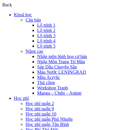
Back
Khoá học
Căn bản
Lộ trình 1
Lộ trình 2
Lộ trình 3
Lộ trình 4
Lộ trình 5
Nâng cao
Nhập môn hình hoạ cơ bản
Nhập Môn Trang Trí Màu
Sáp Dầu Chuyên Sâu
Màu Nước LENINGRAD
Màu Acrylic
Thủ công
Workshop Tranh
Manga – Chibi – Anime
Học phí
Học phí quận 2
Học phí quận 9
Học phí quận 10
Học phí quận Phú Nhuận
Học phí quận Tân Bình
Học Phí Thủ Đức