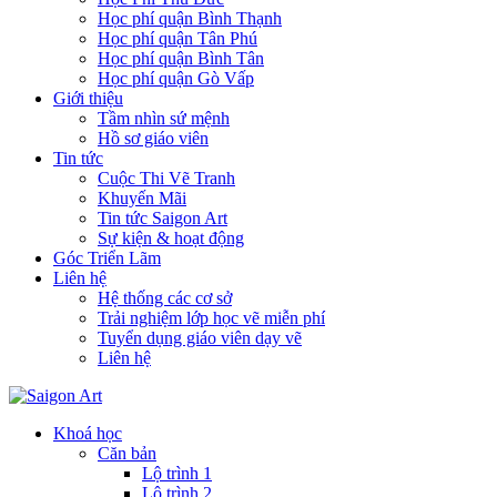
Học phí quận Bình Thạnh
Học phí quận Tân Phú
Học phí quận Bình Tân
Học phí quận Gò Vấp
Giới thiệu
Tầm nhìn sứ mệnh
Hồ sơ giáo viên
Tin tức
Cuộc Thi Vẽ Tranh
Khuyến Mãi
Tin tức Saigon Art
Sự kiện & hoạt động
Góc Triển Lãm
Liên hệ
Hệ thống các cơ sở
Trải nghiệm lớp học vẽ miễn phí
Tuyển dụng giáo viên dạy vẽ
Liên hệ
Khoá học
Căn bản
Lộ trình 1
Lộ trình 2