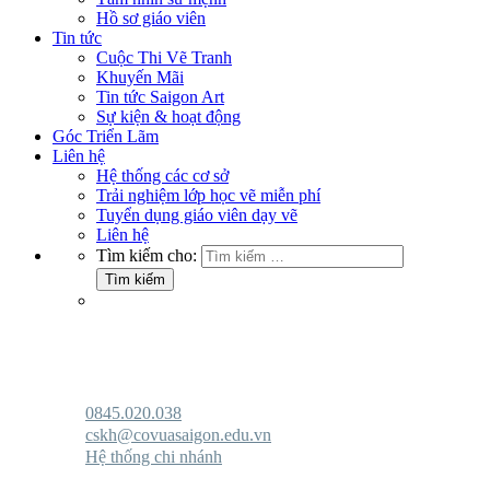
Hồ sơ giáo viên
Tin tức
Cuộc Thi Vẽ Tranh
Khuyến Mãi
Tin tức Saigon Art
Sự kiện & hoạt động
Góc Triển Lãm
Liên hệ
Hệ thống các cơ sở
Trải nghiệm lớp học vẽ miễn phí
Tuyển dụng giáo viên dạy vẽ
Liên hệ
Tìm kiếm cho:
0845.020.038
cskh@covuasaigon.edu.vn
Hệ thống chi nhánh