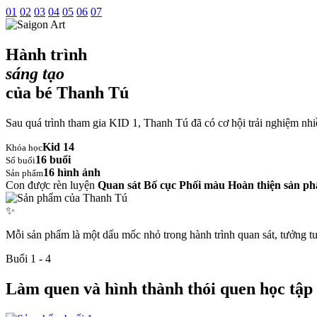
01
02
03
04
05
06
07
Hành trình
sáng tạo
của bé
Thanh Tú
Sau quá trình tham gia KID 1, Thanh Tú đã có cơ hội trải nghiệm nhiề
Kid 14
Khóa học
16 buổi
Số buổi
16 hình ảnh
Sản phẩm
Con được rèn luyện
Quan sát
Bố cục
Phối màu
Hoàn thiện sản p
✨
Mỗi sản phẩm là một dấu mốc nhỏ trong hành trình quan sát, tưởng tư
Buổi 1 - 4
Làm quen và hình thành thói quen học tập