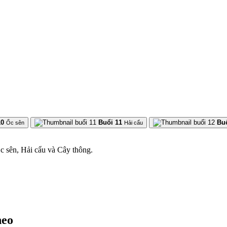
10
Buổi 11
Bu
Ốc sên
Hải cẩu
c sên, Hải cẩu và Cây thông.
heo