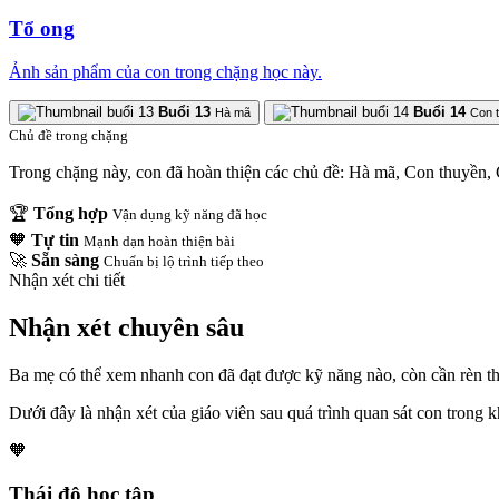
Tổ ong
Ảnh sản phẩm của con trong chặng học này.
Buổi 13
Buổi 14
Hà mã
Con 
Chủ đề trong chặng
Trong chặng này, con đã hoàn thiện các chủ đề: Hà mã, Con thuyền,
🏆
Tổng hợp
Vận dụng kỹ năng đã học
🧡
Tự tin
Mạnh dạn hoàn thiện bài
🚀
Sẵn sàng
Chuẩn bị lộ trình tiếp theo
Nhận xét chi tiết
Nhận xét chuyên sâu
Ba mẹ có thể xem nhanh con đã đạt được kỹ năng nào, còn cần rèn thêm
Dưới đây là nhận xét của giáo viên sau quá trình quan sát con trong 
🧡
Thái độ học tập