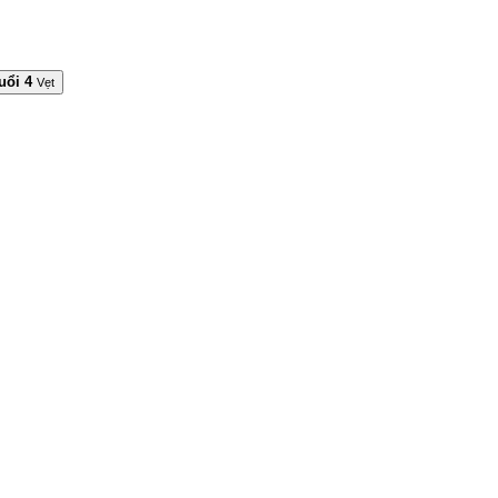
uổi 4
Vẹt